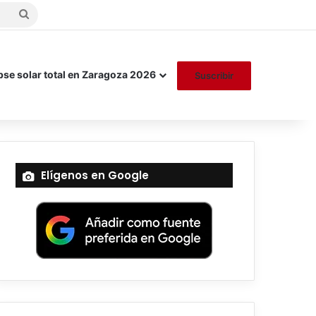
Buscar
por
pse solar total en Zaragoza 2026
Suscribir
Elígenos en Google