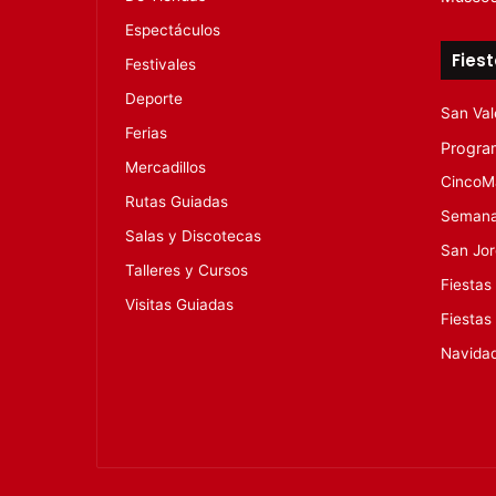
Espectáculos
Fies
Festivales
Deporte
San Val
Ferias
Progra
Mercadillos
CincoM
Rutas Guiadas
Semana
Salas y Discotecas
San Jo
Talleres y Cursos
Fiestas
Visitas Guiadas
Fiestas
Navida