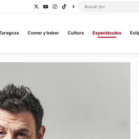
X
YouTube
Instagram
TikTok
BlueSky
 Zaragoza
Comer y beber
Cultura
Espectáculos
Ecli