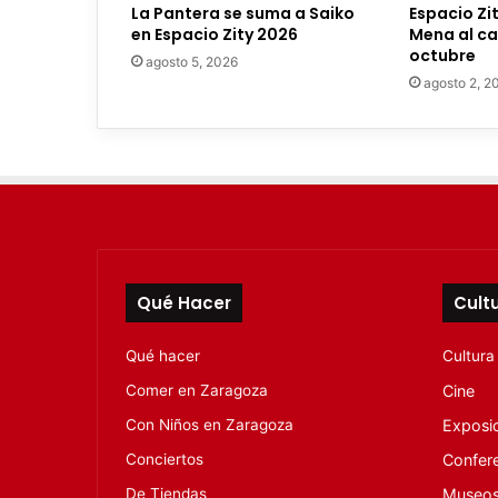
La Pantera se suma a Saiko
Espacio Zi
c
en Espacio Zity 2026
Mena al car
t
octubre
agosto 5, 2026
r
agosto 2, 2
ó
n
i
c
o
Qué Hacer
Cult
Qué hacer
Cultura
Comer en Zaragoza
Cine
Con Niños en Zaragoza
Exposi
Conciertos
Confer
De Tiendas
Museo