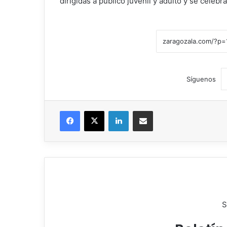
dirigidas a público juvenil y adulto y se celebr
Síguenos
Facebook
X
LinkedIn
Compartir por correo electrónico
S