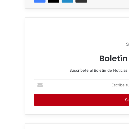
S
Boletín
Suscríbete al Boletín de Noticias 
E
s
c
r
i
b
e
t