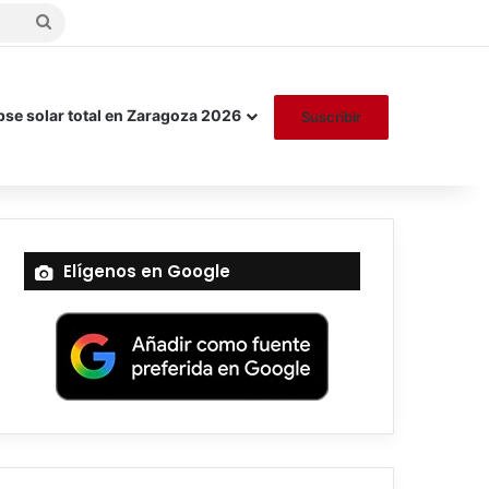
Buscar
por
pse solar total en Zaragoza 2026
Suscribir
Elígenos en Google