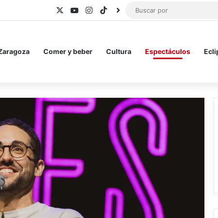
X
YouTube
Instagram
TikTok
BlueSky
 Zaragoza
Comer y beber
Cultura
Espectáculos
Ecli