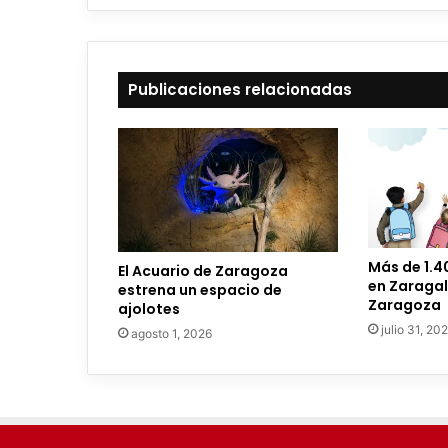
b
e
t
u
c
Publicaciones relacionadas
o
r
r
e
o
e
l
e
Más de 1.4
El Acuario de Zaragoza
c
en Zaragal
estrena un espacio de
t
Zaragoza
ajolotes
r
julio 31, 20
agosto 1, 2026
ó
n
i
c
o