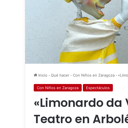
Inicio
-
Qué hacer
-
Con Niños en Zaragoza
-
«Limo
Con Niños en Zaragoza
Espectáculos
«Limonardo da 
Teatro en Arbol