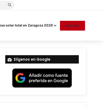
Buscar
por
pse solar total en Zaragoza 2026
Suscribir
Elígenos en Google