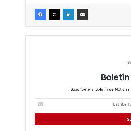
Facebook
X
LinkedIn
Compartir por correo electrónico
S
Boletín
Suscríbete al Boletín de Noticias 
E
s
c
r
i