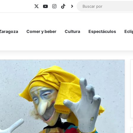
X
YouTube
Instagram
TikTok
BlueSky
 Zaragoza
Comer y beber
Cultura
Espectáculos
Ecli