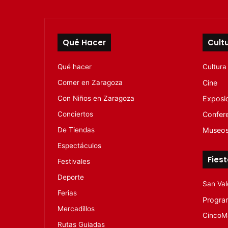
Qué Hacer
Cult
Qué hacer
Cultura
Comer en Zaragoza
Cine
Con Niños en Zaragoza
Exposi
Conciertos
Confer
De Tiendas
Museo
Espectáculos
Fies
Festivales
Deporte
San Val
Ferias
Progra
Mercadillos
CincoM
Rutas Guiadas