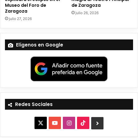
Museo del Foro de
de Zaragoza
Zaragoza
julio 26, 2026
julio 27, 2026
Elígenos en Google
Redes Sociales
X
Y
I
T
B
o
n
i
l