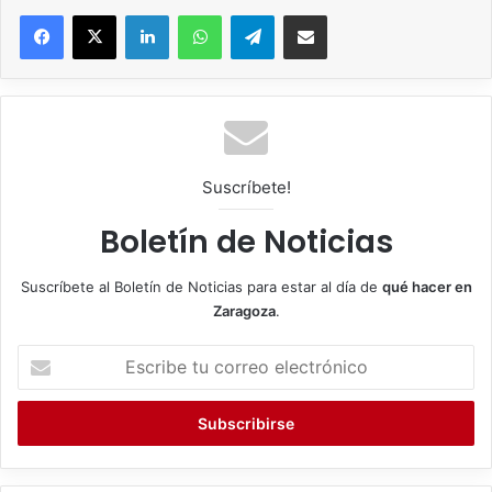
Facebook
X
LinkedIn
WhatsApp
Telegram
Compartir por correo electrónico
Suscríbete!
Boletín de Noticias
Suscríbete al Boletín de Noticias para estar al día de
qué hacer en
Zaragoza
.
E
s
c
r
i
b