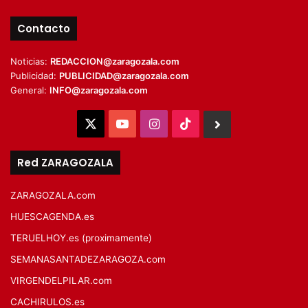
Contacto
Noticias:
REDACCION@zaragozala.com
Publicidad:
PUBLICIDAD@zaragozala.com
General:
INFO@zaragozala.com
X
YouTube
Instagram
TikTok
BlueSky
Red ZARAGOZALA
ZARAGOZALA.com
HUESCAGENDA.es
TERUELHOY.es (proximamente)
SEMANASANTADEZARAGOZA.com
VIRGENDELPILAR.com
CACHIRULOS.es