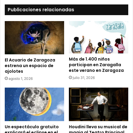
e
t
Publicaciones relacionadas
u
c
o
r
r
e
o
e
Más de 1.400 niños
El Acuario de Zaragoza
l
participan en Zaragalla
estrena un espacio de
e
este verano en Zaragoza
ajolotes
c
julio 31, 2026
agosto 1, 2026
t
r
ó
n
i
c
o
Un espectáculo gratuito
Houdini lleva su musical de
explicará el eclipse en el
magia al Teatro Principal