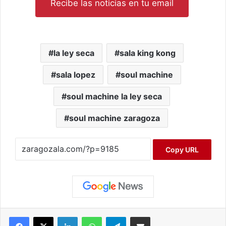
Recibe las noticias en tu email
la ley seca
sala king kong
sala lopez
soul machine
soul machine la ley seca
soul machine zaragoza
Copy URL
Facebook
X
LinkedIn
WhatsApp
Telegram
Compartir por correo electrónico