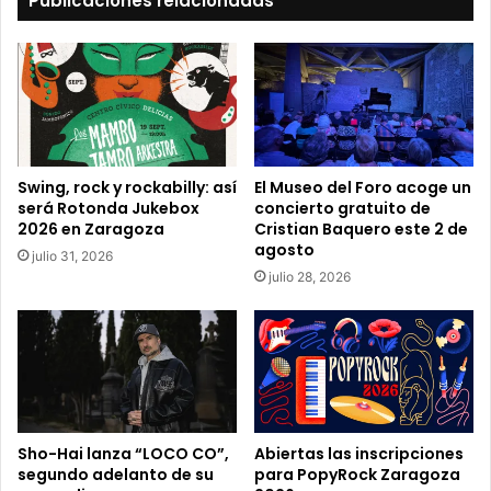
Publicaciones relacionadas
u
c
o
r
r
e
o
e
Swing, rock y rockabilly: así
El Museo del Foro acoge un
l
será Rotonda Jukebox
concierto gratuito de
e
2026 en Zaragoza
Cristian Baquero este 2 de
c
agosto
julio 31, 2026
t
julio 28, 2026
r
ó
n
i
c
o
Sho-Hai lanza “LOCO CO”,
Abiertas las inscripciones
segundo adelanto de su
para PopyRock Zaragoza