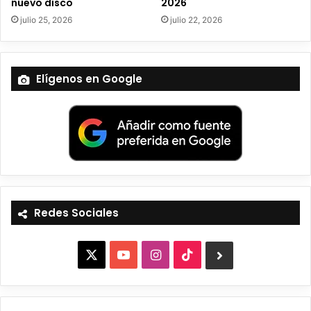
nuevo disco
2026
julio 25, 2026
julio 22, 2026
Elígenos en Google
Redes Sociales
X
Y
I
T
B
o
n
i
l
u
s
k
u