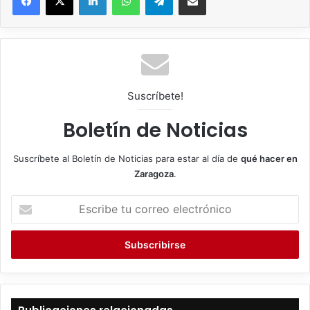
Suscríbete!
Boletín de Noticias
Suscríbete al Boletín de Noticias para estar al día de
qué hacer en
Zaragoza
.
E
s
c
r
i
b
e
t