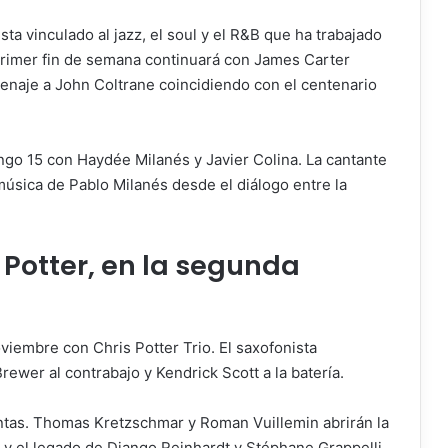
sta vinculado al jazz, el soul y el R&B que ha trabajado
rimer fin de semana continuará con James Carter
enaje a John Coltrane coincidiendo con el centenario
ingo 15 con Haydée Milanés y Javier Colina. La cantante
 música de Pablo Milanés desde el diálogo entre la
 Potter, en la segunda
viembre con Chris Potter Trio. El saxofonista
wer al contrabajo y Kendrick Scott a la batería.
intas. Thomas Kretzschmar y Roman Vuillemin abrirán la
 y el legado de Django Reinhardt y Stéphane Grappelli.