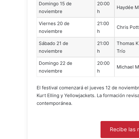
Domingo 15 de
20:00
Haydée Mi
noviembre
h
Viernes 20 de
21:00
Chris Pott
noviembre
h
Sábado 21 de
21:00
Thomas Kr
noviembre
h
Trío
Domingo 22 de
20:00
Michael 
noviembre
h
El festival comenzará el jueves 12 de noviemb
Kurt Elling y Yellowjackets. La formación rev
contemporánea.
Recibe las n