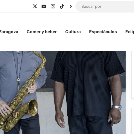
X
YouTube
Instagram
TikTok
BlueSky
 Zaragoza
Comer y beber
Cultura
Espectáculos
Ecli