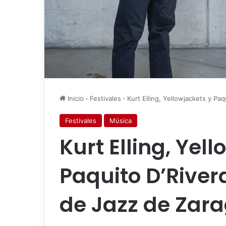
Inicio
-
Festivales
-
Kurt Elling, Yellowjackets y Pa
Festivales
Música
Kurt Elling, Yel
Paquito D’Rivera
de Jazz de Zar