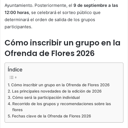
Ayuntamiento. Posteriormente, el
9 de septiembre a las
12:00 horas
, se celebrará el sorteo público que
determinará el orden de salida de los grupos
participantes.
Cómo inscribir un grupo en la
Ofrenda de Flores 2026
Índice
Cómo inscribir un grupo en la Ofrenda de Flores 2026
Las principales novedades de la edición de 2026
Cómo será la participación individual
Recorrido de los grupos y recomendaciones sobre las
flores
Fechas clave de la Ofrenda de Flores 2026