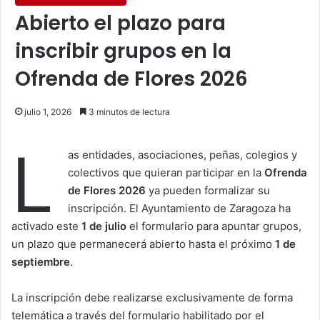
Abierto el plazo para
inscribir grupos en la
Ofrenda de Flores 2026
julio 1, 2026
3 minutos de lectura
L
as entidades, asociaciones, peñas, colegios y
colectivos que quieran participar en la
Ofrenda
de Flores 2026
ya pueden formalizar su
inscripción. El Ayuntamiento de Zaragoza ha
activado este
1 de julio
el formulario para apuntar grupos,
un plazo que permanecerá abierto hasta el próximo
1 de
septiembre
.
La inscripción debe realizarse exclusivamente de forma
telemática a través del formulario habilitado por el