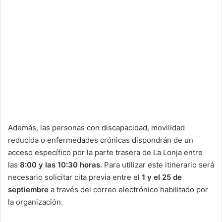
Además, las personas con discapacidad, movilidad
reducida o enfermedades crónicas dispondrán de un
acceso específico por la parte trasera de La Lonja entre
las
8:00 y las 10:30 horas
. Para utilizar este itinerario será
necesario solicitar cita previa entre el
1 y el 25 de
septiembre
a través del correo electrónico habilitado por
la organización.