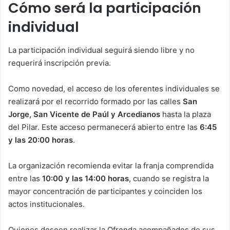
Cómo será la participación
individual
La participación individual seguirá siendo libre y no
requerirá inscripción previa.
Como novedad, el acceso de los oferentes individuales se
realizará por el recorrido formado por las calles
San
Jorge, San Vicente de Paúl y Arcedianos
hasta la plaza
del Pilar. Este acceso permanecerá abierto entre las
6:45
y las 20:00 horas
.
La organización recomienda evitar la franja comprendida
entre las
10:00 y las 14:00 horas
, cuando se registra la
mayor concentración de participantes y coinciden los
actos institucionales.
Quienes deseen realizar la Ofrenda acompañados de sus