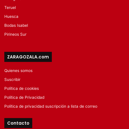
Teruel
Huesca
Bodas Isabel
Pirineos Sur
ZARAGOZALA.com
Quienes somos
Suscribir
Política de cookies
Política de Privacidad
Política de privacidad suscripción a lista de correo
Contacto