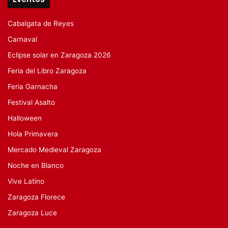
Cabalgata de Reyes
Carnaval
Eclipse solar en Zaragoza 2026
Feria del Libro Zaragoza
Feria Garnacha
Festival Asalto
Halloween
Hola Primavera
Mercado Medieval Zaragoza
Noche en Blanco
Vive Latino
Zaragoza Florece
Zaragoza Luce