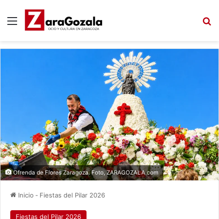
Menú
B
Ofrenda de Flores Zaragoza. Foto, ZARAGOZALA.com
Inicio
-
Fiestas del Pilar 2026
Fiestas del Pilar 2026