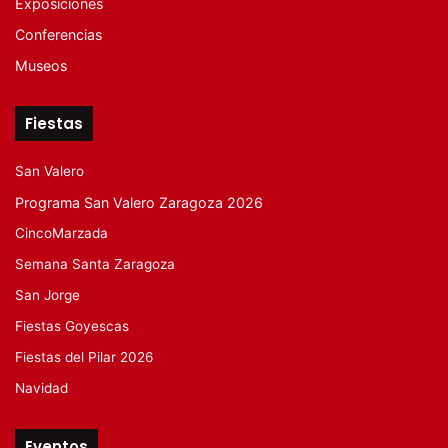
Exposiciones
Conferencias
Museos
Fiestas
San Valero
Programa San Valero Zaragoza 2026
CincoMarzada
Semana Santa Zaragoza
San Jorge
Fiestas Goyescas
Fiestas del Pilar 2026
Navidad
Eventos