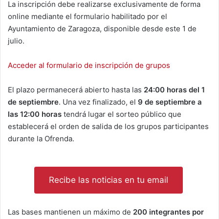
La inscripción debe realizarse exclusivamente de forma
online mediante el formulario habilitado por el
Ayuntamiento de Zaragoza, disponible desde este 1 de
julio.
Acceder al formulario de inscripción de grupos
El plazo permanecerá abierto hasta las
24:00 horas del 1
de septiembre
. Una vez finalizado, el
9 de septiembre a
las 12:00 horas
tendrá lugar el sorteo público que
establecerá el orden de salida de los grupos participantes
durante la Ofrenda.
Recibe las noticias en tu email
Las bases mantienen un máximo de
200 integrantes por