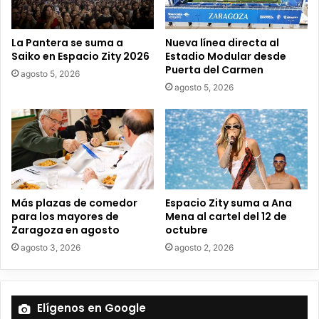
e
o
e
La Pantera se suma a
Nueva línea directa al
l
Saiko en Espacio Zity 2026
Estadio Modular desde
e
Puerta del Carmen
agosto 5, 2026
c
agosto 5, 2026
t
r
ó
n
i
c
o
Más plazas de comedor
Espacio Zity suma a Ana
para los mayores de
Mena al cartel del 12 de
Zaragoza en agosto
octubre
agosto 3, 2026
agosto 2, 2026
Elígenos en Google