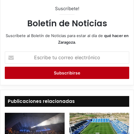
Suscríbete!
Boletín de Noticias
Suscríbete al Boletín de Noticias para estar al día de
qué hacer en
Zaragoza
.
E
s
c
r
i
b
e
t
Publicaciones relacionadas
u
c
o
r
r