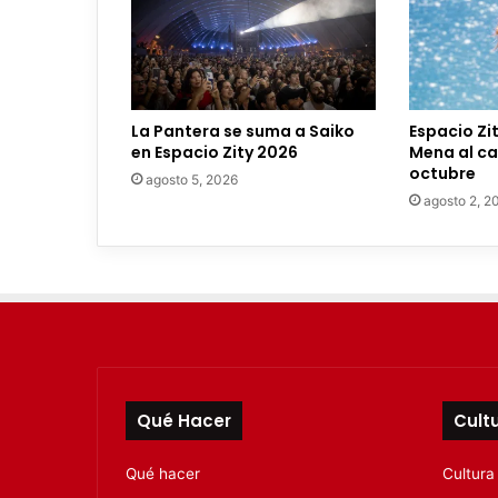
e
o
e
l
e
La Pantera se suma a Saiko
Espacio Zi
c
en Espacio Zity 2026
Mena al car
t
octubre
agosto 5, 2026
r
agosto 2, 2
ó
n
i
c
o
Qué Hacer
Cult
Qué hacer
Cultura