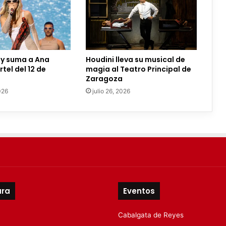
ty suma a Ana
Houdini lleva su musical de
tel del 12 de
magia al Teatro Principal de
Zaragoza
026
julio 26, 2026
ura
Eventos
Cabalgata de Reyes