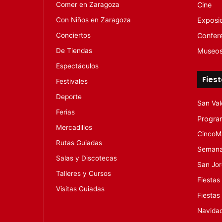
Comer en Zaragoza
Cine
Con Niños en Zaragoza
Exposi
Conciertos
Confer
De Tiendas
Museo
Espectáculos
Fies
Festivales
Deporte
San Val
Ferias
Progra
Mercadillos
CincoM
Rutas Guiadas
Semana
Salas y Discotecas
San Jo
Talleres y Cursos
Fiestas
Visitas Guiadas
Fiestas
Navida