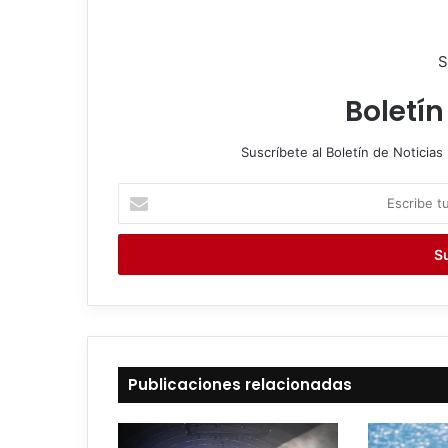
S
Boletín
Suscríbete al Boletín de Noticias 
E
s
c
r
i
b
e
t
u
c
Publicaciones relacionadas
o
r
r