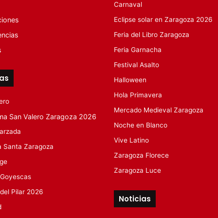
Carnaval
ciones
Eclipse solar en Zaragoza 2026
encias
Feria del Libro Zaragoza
s
Feria Garnacha
Festival Asalto
tas
Halloween
Hola Primavera
ero
Mercado Medieval Zaragoza
ma San Valero Zaragoza 2026
Noche en Blanco
arzada
Vive Latino
 Santa Zaragoza
Zaragoza Florece
rge
Zaragoza Luce
 Goyescas
 del Pilar 2026
Noticias
d