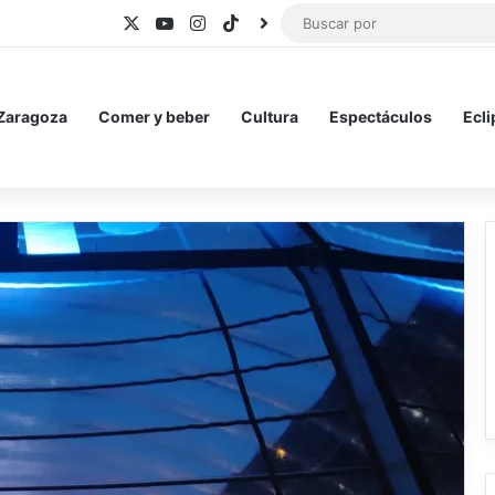
X
YouTube
Instagram
TikTok
BlueSky
 Zaragoza
Comer y beber
Cultura
Espectáculos
Ecli