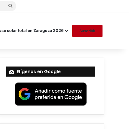
Buscar
por
pse solar total en Zaragoza 2026
Suscribir
Elígenos en Google