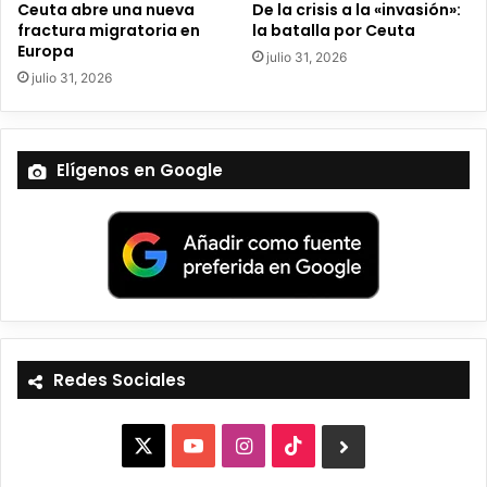
o
Ceuta abre una nueva
De la crisis a la «invasión»:
fractura migratoria en
la batalla por Ceuta
Europa
julio 31, 2026
julio 31, 2026
Elígenos en Google
Redes Sociales
X
Y
I
T
B