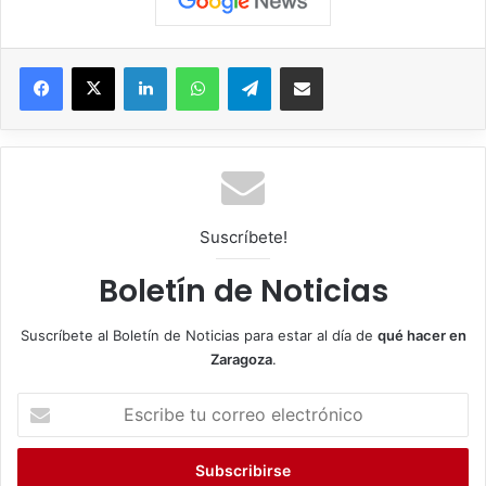
Facebook
X
LinkedIn
WhatsApp
Telegram
Compartir por correo electrónico
Suscríbete!
Boletín de Noticias
Suscríbete al Boletín de Noticias para estar al día de
qué hacer en
Zaragoza
.
E
s
c
r