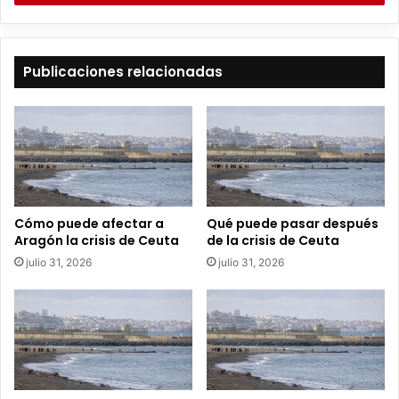
i
b
e
t
Publicaciones relacionadas
u
c
o
r
r
e
o
e
Cómo puede afectar a
Qué puede pasar después
l
Aragón la crisis de Ceuta
de la crisis de Ceuta
e
julio 31, 2026
julio 31, 2026
c
t
r
ó
n
i
c