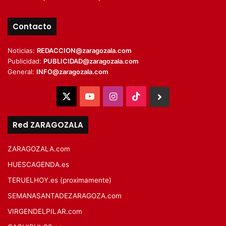
Contacto
Noticias:
REDACCION@zaragozala.com
Publicidad:
PUBLICIDAD@zaragozala.com
General:
INFO@zaragozala.com
X
YouTube
Instagram
TikTok
BlueSky
Red ZARAGOZALA
ZARAGOZALA.com
HUESCAGENDA.es
TERUELHOY.es (proximamente)
SEMANASANTADEZARAGOZA.com
VIRGENDELPILAR.com