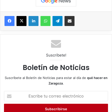
Facebook
X
LinkedIn
WhatsApp
Telegram
Compartir por correo electrónico
Suscríbete!
Boletín de Noticias
Suscríbete al Boletín de Noticias para estar al día de
qué hacer en
Zaragoza
.
E
s
c
r