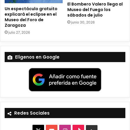
o
El Bombero Valero llega al
Un espectáculo gratuito
Museo del Fuego los
explicará el eclipse en el
sábados de julio
Museo del Foro de
junio 30, 2026
Zaragoza
julio 27, 2026
Elígenos en Google
Redes Sociales