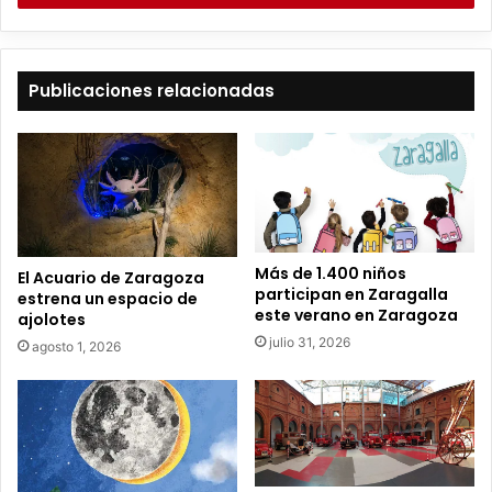
i
b
e
t
Publicaciones relacionadas
u
c
o
r
r
e
o
e
Más de 1.400 niños
El Acuario de Zaragoza
l
participan en Zaragalla
estrena un espacio de
e
este verano en Zaragoza
ajolotes
c
julio 31, 2026
agosto 1, 2026
t
r
ó
n
i
c