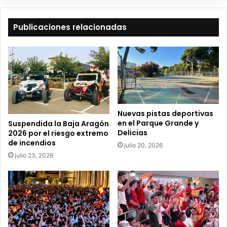
b
e
t
Publicaciones relacionadas
u
c
o
r
r
e
o
e
Nuevas pistas deportivas
l
en el Parque Grande y
Suspendida la Baja Aragón
e
Delicias
2026 por el riesgo extremo
c
de incendios
julio 20, 2026
t
julio 23, 2026
r
ó
n
i
c
o