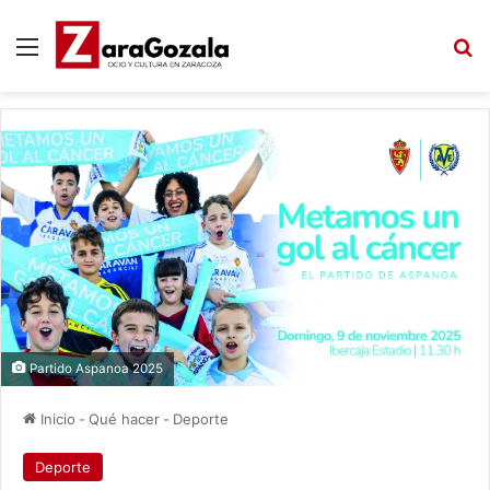
Menú
B
Partido Aspanoa 2025
Inicio
-
Qué hacer
-
Deporte
Deporte