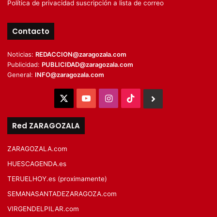
Política de privacidad suscripción a lista de correo
Contacto
Noticias:
REDACCION@zaragozala.com
Publicidad:
PUBLICIDAD@zaragozala.com
General:
INFO@zaragozala.com
X
YouTube
Instagram
TikTok
BlueSky
Red ZARAGOZALA
ZARAGOZALA.com
HUESCAGENDA.es
TERUELHOY.es (proximamente)
SEMANASANTADEZARAGOZA.com
VIRGENDELPILAR.com