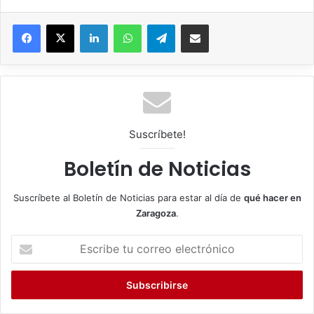
Facebook
X
LinkedIn
WhatsApp
Telegram
Compartir por correo electrónico
Suscríbete!
Boletín de Noticias
Suscríbete al Boletín de Noticias para estar al día de
qué hacer en
Zaragoza
.
E
s
c
r
i