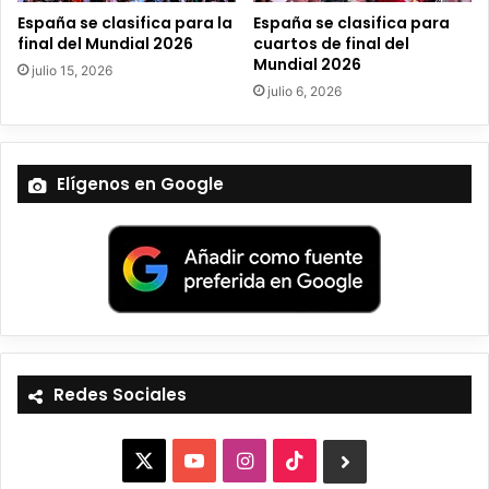
España se clasifica para la
España se clasifica para
final del Mundial 2026
cuartos de final del
Mundial 2026
julio 15, 2026
julio 6, 2026
Elígenos en Google
Redes Sociales
X
Y
I
T
B