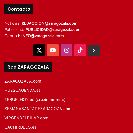
Contacto
Noticias:
REDACCION@zaragozala.com
Publicidad:
PUBLICIDAD@zaragozala.com
General:
INFO@zaragozala.com
X
YouTube
Instagram
TikTok
BlueSky
Red ZARAGOZALA
ZARAGOZALA.com
HUESCAGENDA.es
TERUELHOY.es (proximamente)
SEMANASANTADEZARAGOZA.com
VIRGENDELPILAR.com
CACHIRULOS.es