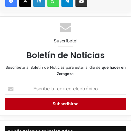
Suscríbete!
Boletín de Noticias
Suscríbete al Boletín de Noticias para estar al día de
qué hacer en
Zaragoza
.
E
s
c
r
i
b
e
t