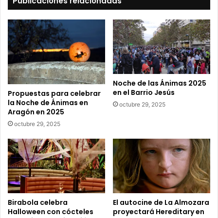
Publicaciones relacionadas
u
c
o
r
r
e
o
e
Noche de las Ánimas 2025
l
en el Barrio Jesús
Propuestas para celebrar
e
la Noche de Ánimas en
octubre 29, 2025
c
Aragón en 2025
t
octubre 29, 2025
r
ó
n
i
c
o
Birabola celebra
El autocine de La Almozara
Halloween con cócteles
proyectará Hereditary en