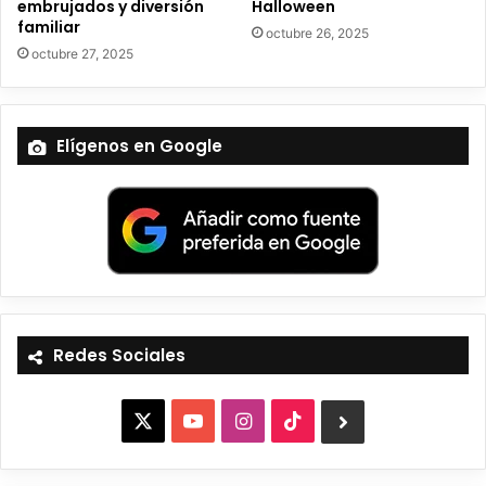
embrujados y diversión
Halloween
familiar
octubre 26, 2025
octubre 27, 2025
Elígenos en Google
Redes Sociales
X
Y
I
T
B
o
n
i
l