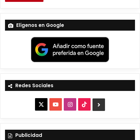
Elígenos en Google
Redes Sociales
X
Y
I
T
B
o
n
i
l
u
s
k
u
Publicidad