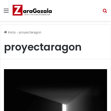
Menú
B
Inicio
-
proyectaragon
proyectaragon