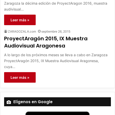
Zaragoza la décima edición de ProyectAragon 2016, muestra
audivisual…
Leer más »
ZARAGOZALA.com
septiembre 26, 2015
ProyectAragón 2015, IX Muestra
Audiovisual Aragonesa
A lo largo de los próximos meses se lleva a cabo en Zaragoza
ProyectAragón 2015, IX Muestra Audiovisual Aragonesa,
cuya…
Leer más »
Elígenos en Google