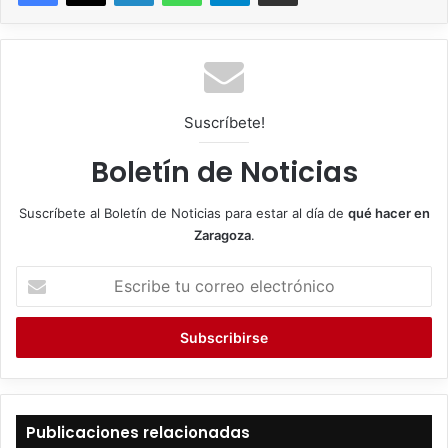
Suscríbete!
Boletín de Noticias
Suscríbete al Boletín de Noticias para estar al día de
qué hacer en
Zaragoza
.
E
s
c
r
i
b
e
t
Publicaciones relacionadas
u