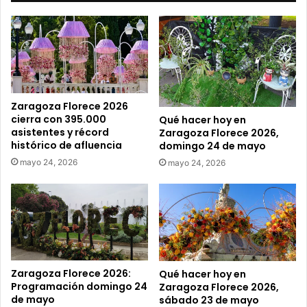
c
o
r
r
e
o
e
Zaragoza Florece 2026
l
cierra con 395.000
Qué hacer hoy en
e
asistentes y récord
Zaragoza Florece 2026,
c
histórico de afluencia
domingo 24 de mayo
t
mayo 24, 2026
mayo 24, 2026
r
ó
n
i
c
o
Zaragoza Florece 2026:
Qué hacer hoy en
Programación domingo 24
Zaragoza Florece 2026,
de mayo
sábado 23 de mayo