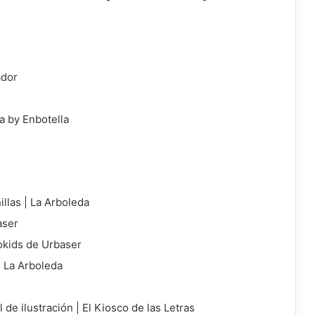
ador
a by Enbotella
illas | La Arboleda
aser
cokids de Urbaser
| La Arboleda
l de ilustración | El Kiosco de las Letras