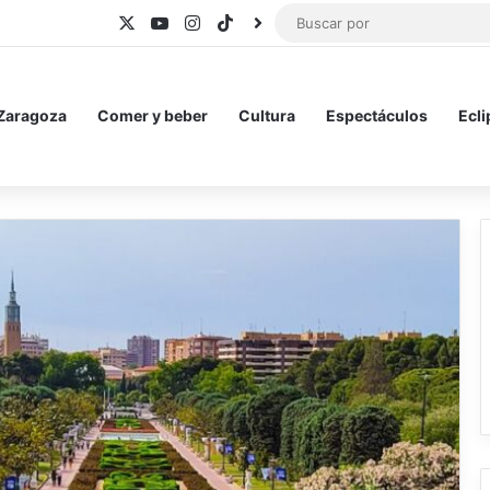
X
YouTube
Instagram
TikTok
BlueSky
 Zaragoza
Comer y beber
Cultura
Espectáculos
Ecli