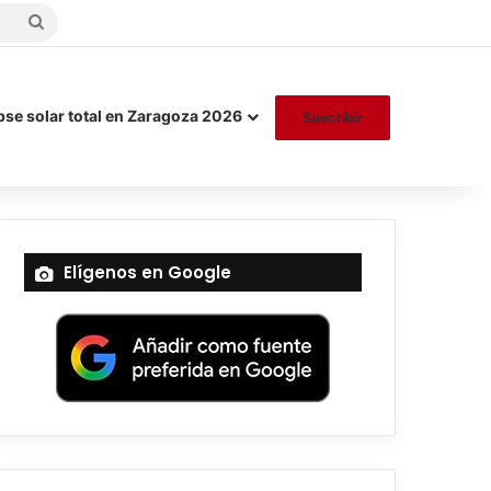
Buscar
por
pse solar total en Zaragoza 2026
Suscribir
Elígenos en Google