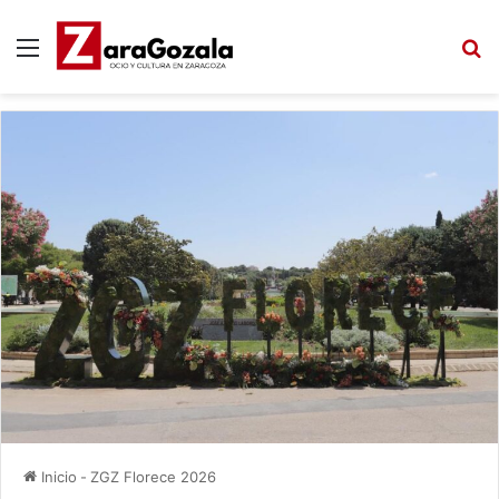
Menú
B
Inicio
-
ZGZ Florece 2026