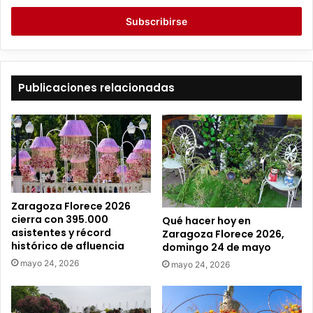
c
r
i
b
e
t
Publicaciones relacionadas
u
c
o
r
r
e
o
e
Zaragoza Florece 2026
l
cierra con 395.000
Qué hacer hoy en
e
asistentes y récord
Zaragoza Florece 2026,
c
histórico de afluencia
domingo 24 de mayo
t
mayo 24, 2026
mayo 24, 2026
r
ó
n