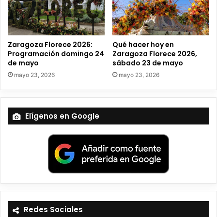
i
c
o
Zaragoza Florece 2026:
Qué hacer hoy en
Programación domingo 24
Zaragoza Florece 2026,
de mayo
sábado 23 de mayo
mayo 23, 2026
mayo 23, 2026
Elígenos en Google
Redes Sociales