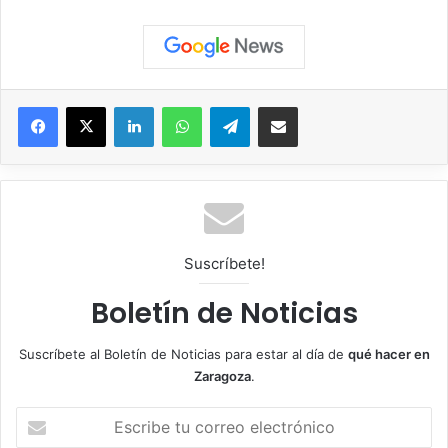
Facebook
X
LinkedIn
WhatsApp
Telegram
Compartir por correo electrónico
Suscríbete!
Boletín de Noticias
Suscríbete al Boletín de Noticias para estar al día de
qué hacer en
Zaragoza
.
E
s