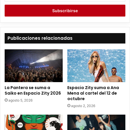
c
r
i
b
e
t
Publicaciones relacionadas
u
c
o
r
r
e
o
e
La Pantera se suma a
Espacio Zity suma a Ana
l
Saiko en Espacio Zity 2026
Mena al cartel del 12 de
e
octubre
agosto 5, 2026
c
agosto 2, 2026
t
r
ó
n