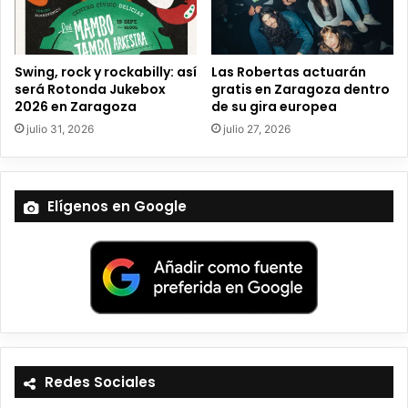
i
c
o
Swing, rock y rockabilly: así
Las Robertas actuarán
será Rotonda Jukebox
gratis en Zaragoza dentro
2026 en Zaragoza
de su gira europea
julio 31, 2026
julio 27, 2026
Elígenos en Google
Redes Sociales