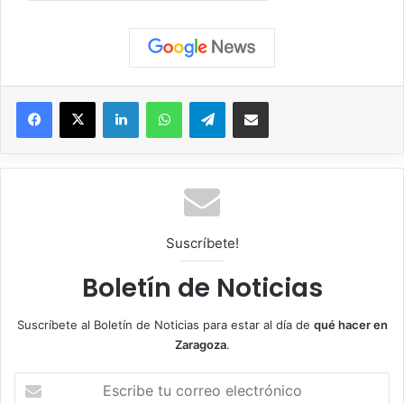
Facebook
X
LinkedIn
WhatsApp
Telegram
Compartir por correo electrónico
Suscríbete!
Boletín de Noticias
Suscríbete al Boletín de Noticias para estar al día de
qué hacer en
Zaragoza
.
E
s