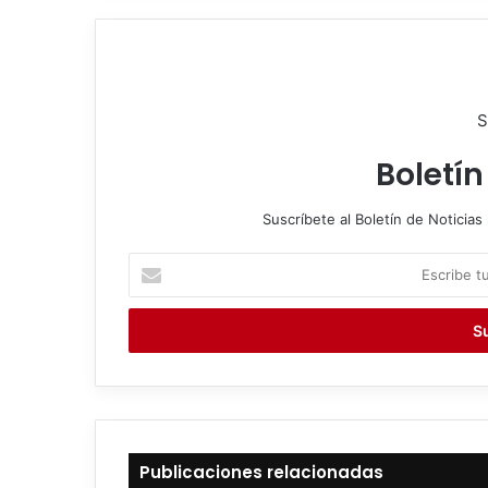
S
Boletín
Suscríbete al Boletín de Noticias 
E
s
c
r
i
b
e
t
u
c
Publicaciones relacionadas