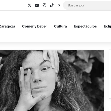
X
YouTube
Instagram
TikTok
BlueSky
 Zaragoza
Comer y beber
Cultura
Espectáculos
Ecli