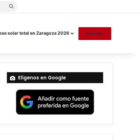
Buscar
por
pse solar total en Zaragoza 2026
Suscribir
Elígenos en Google