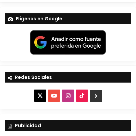
Elígenos en Google
Redes Sociales
X
Y
I
T
B
o
n
i
l
u
s
k
u
Publicidad
T
t
T
e