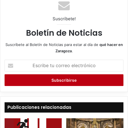
Suscríbete!
Boletín de Noticias
Suscríbete al Boletín de Noticias para estar al día de
qué hacer en
Zaragoza
.
E
s
c
r
i
b
e
t
Publicaciones relacionadas
u
c
o