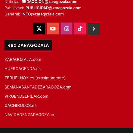
Noticias:
REDACCION@zaragozala.com
Publicidad:
PUBLICIDAD@zaragozala.com
General:
INFO@zaragozala.com
X
YouTube
Instagram
TikTok
BlueSky
Red ZARAGOZALA
ZARAGOZALA.com
HUESCAGENDA.es
TERUELHOY.es (proximamente)
SEMANASANTADEZARAGOZA.com
VIRGENDELPILAR.com
CACHIRULOS.es
NAVIDADENZARAGOZA.es