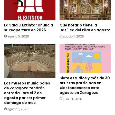
r
r
e
o
e
La Sala El Extintor anuncia
Qué horario tiene la
l
su reapertura en 2026
Basílica del Pilar en agosto
e
agosto 5, 2026
agosto 1, 2026
c
t
r
ó
n
i
c
o
Siete estudios y más de 30
artistas participan en
Los museos municipales
#estonoesarco este
de Zaragoza tendrán
agosto en Zaragoza
entrada libre el 2 de
agosto por ser primer
julio 31, 2026
domingo de mes
agosto 1, 2026