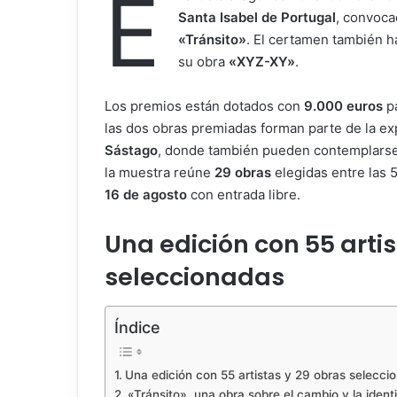
E
Santa Isabel de Portugal
, convoca
«Tránsito»
. El certamen también h
su obra
«XYZ-XY»
.
Los premios están dotados con
9.000 euros
pa
las dos obras premiadas forman parte de la ex
Sástago
, donde también pueden contemplars
la muestra reúne
29 obras
elegidas entre las 
16 de agosto
con entrada libre.
Una edición con 55 artis
seleccionadas
Índice
Una edición con 55 artistas y 29 obras selecci
«Tránsito», una obra sobre el cambio y la ident