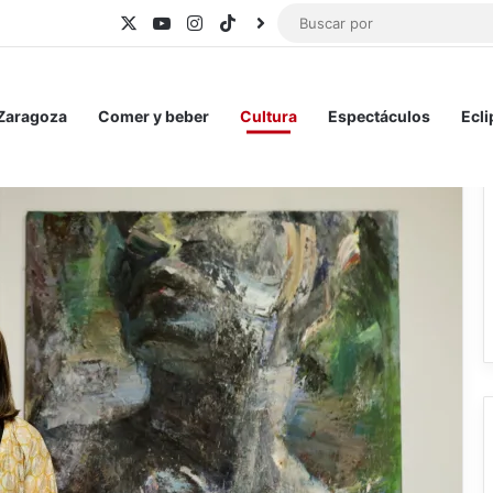
X
YouTube
Instagram
TikTok
BlueSky
 Zaragoza
Comer y beber
Cultura
Espectáculos
Ecli