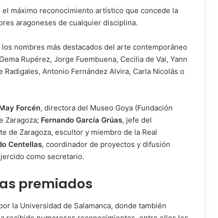
e el máximo reconocimiento artístico que concede la
ores aragoneses de cualquier disciplina.
de los nombres más destacados del arte contemporáneo
 Gema Rupérez, Jorge Fuembuena, Cecilia de Val, Yann
 Radigales, Antonio Fernández Alvira, Carla Nicolás o
May Forcén
, directora del Museo Goya (Fundación
de Zaragoza;
Fernando García Grúas
, jefe del
e de Zaragoza, escultor y miembro de la Real
do Centellas
, coordinador de proyectos y difusión
ejercido como secretario.
stas premiados
 por la Universidad de Salamanca, donde también
 ha recibido numerosos reconocimientos, entre ellos los