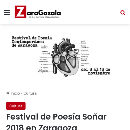
Menú
B
Inicio
-
Cultura
Cultura
Festival de Poesía Soñar
2018 en Zaragoza