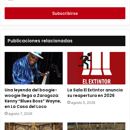
s
c
r
i
b
e
t
Publicaciones relacionadas
u
c
o
r
r
e
o
e
Una leyenda del boogie-
La Sala El Extintor anuncia
l
woogie llega a Zaragoza:
su reapertura en 2026
e
Kenny “Blues Boss” Wayne,
agosto 5, 2026
c
en La Casa del Loco
t
agosto 7, 2026
r
ó
n