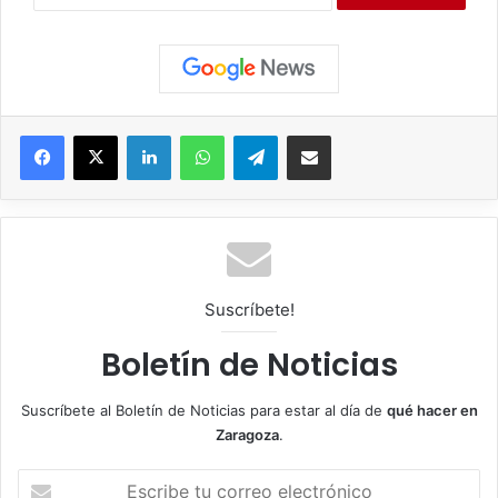
Facebook
X
LinkedIn
WhatsApp
Telegram
Compartir por correo electrónico
Suscríbete!
Boletín de Noticias
Suscríbete al Boletín de Noticias para estar al día de
qué hacer en
Zaragoza
.
E