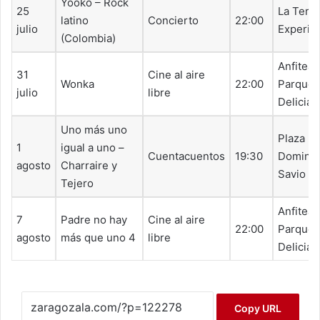
Yooko – Rock
25
La Terr
latino
Concierto
22:00
julio
Experim
(Colombia)
Anfiteat
31
Cine al aire
Wonka
22:00
Parque
julio
libre
Delicias
Uno más uno
Plaza
1
igual a uno –
Cuentacuentos
19:30
Doming
agosto
Charraire y
Savio
Tejero
Anfiteat
7
Padre no hay
Cine al aire
22:00
Parque
agosto
más que uno 4
libre
Delicias
Copy URL