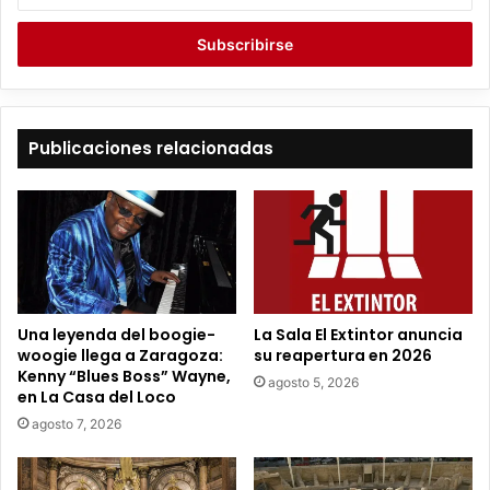
c
r
i
b
e
t
Publicaciones relacionadas
u
c
o
r
r
e
o
e
Una leyenda del boogie-
La Sala El Extintor anuncia
l
woogie llega a Zaragoza:
su reapertura en 2026
e
Kenny “Blues Boss” Wayne,
agosto 5, 2026
c
en La Casa del Loco
t
agosto 7, 2026
r
ó
n