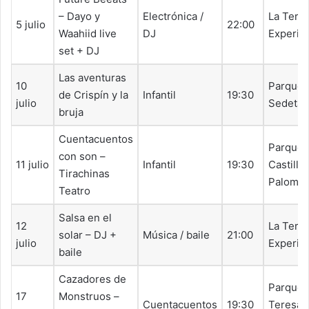
– Dayo y
Electrónica /
La Terr
5 julio
22:00
Waahiid live
DJ
Experim
set + DJ
Las aventuras
10
Parque 
de Crispín y la
Infantil
19:30
julio
Sedetan
bruja
Cuentacuentos
Parque
con son –
11 julio
Infantil
19:30
Castillo
Tirachinas
Palomar
Teatro
Salsa en el
12
La Terr
solar – DJ +
Música / baile
21:00
julio
Experim
baile
Cazadores de
Parque
17
Monstruos –
Cuentacuentos
19:30
Teresa