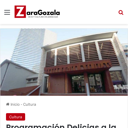
Menú
B
Inicio
-
Cultura
Cultura
Programación Delicias a la