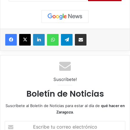
Facebook
X
LinkedIn
WhatsApp
Telegram
Compartir por correo electrónico
Suscríbete!
Boletín de Noticias
Suscríbete al Boletín de Noticias para estar al día de
qué hacer en
Zaragoza
.
E
s