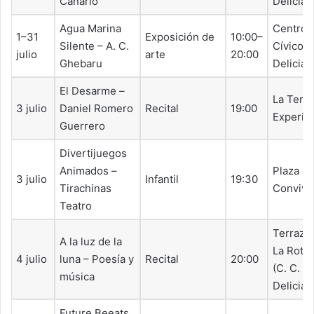
Canario
Delicias
Agua Marina
Centro
1–31
Exposición de
10:00–
Silente – A. C.
Cívico
julio
arte
20:00
Ghebaru
Delicias
El Desarme –
La Terr
3 julio
Daniel Romero
Recital
19:00
Experim
Guerrero
Divertijuegos
Animados –
Plaza de
3 julio
Infantil
19:30
Tirachinas
Convive
Teatro
Terraza 
A la luz de la
La Roto
4 julio
luna – Poesía y
Recital
20:00
(C. C.
música
Delicias
Future Beeats