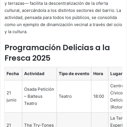
y terrazas— facilita la descentralización de la oferta
cultural, acercándola a los distintos sectores del barrio. La
actividad, pensada para todos los públicos, se consolida
como un ejemplo de dinamización vecinal a través del ocio
y la cultura.
Programación Delicias a la
Fresca 2025
Fecha
Actividad
Tipo de evento
Hora
Lugar
Centro
Osada Petición
21
Cívico
– Balteus
Teatro
18:00
junio
Delicias
Teatro
(Rotond
La Terr
21
The Try-Tones
Experim