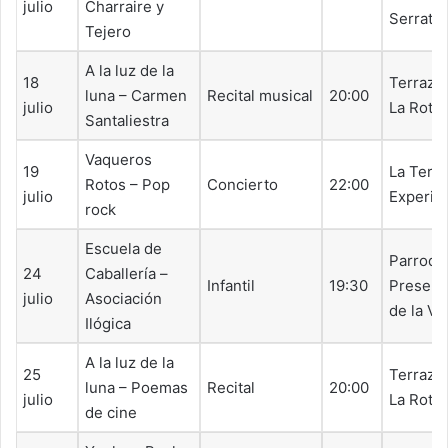
julio
Charraire y
Serrato
Tejero
A la luz de la
18
Terraza 
luna – Carmen
Recital musical
20:00
julio
La Roto
Santaliestra
Vaqueros
19
La Terr
Rotos – Pop
Concierto
22:00
julio
Experim
rock
Escuela de
Parroqu
24
Caballería –
Infantil
19:30
Present
julio
Asociación
de la Vi
Ilógica
A la luz de la
25
Terraza 
luna – Poemas
Recital
20:00
julio
La Roto
de cine