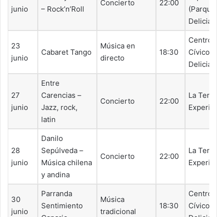
Concierto
22:00
junio
– Rock’n’Roll
(Parque
Delicias
Centro
23
Música en
Cabaret Tango
18:30
Cívico
junio
directo
Delicias
Entre
27
Carencias –
La Terr
Concierto
22:00
junio
Jazz, rock,
Experim
latin
Danilo
28
Sepúlveda –
La Terr
Concierto
22:00
junio
Música chilena
Experim
y andina
Parranda
Centro
30
Música
Sentimiento
18:30
Cívico
junio
tradicional