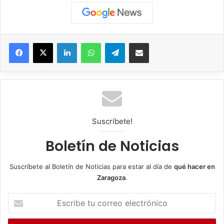
Facebook
X
LinkedIn
WhatsApp
Telegram
Compartir por correo electrónico
Suscríbete!
Boletín de Noticias
Suscríbete al Boletín de Noticias para estar al día de
qué hacer en
Zaragoza
.
E
s
c