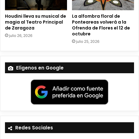
c
o
Houdini lleva su musical de
La alfombra floral de
magia al Teatro Principal
Ponteareas volverá a la
de Zaragoza
Ofrenda de Flores el 12 de
octubre
julio 26, 2026
julio 25, 2026
Elígenos en Google
Redes Sociales