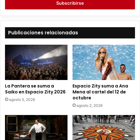
r
i
b
e
t
Publicaciones relacionadas
u
c
o
r
r
e
o
e
La Pantera se suma a
Espacio Zity suma a Ana
l
Saiko en Espacio Zity 2026
Mena al cartel del 12 de
e
octubre
agosto 5, 2026
c
agosto 2, 2026
t
r
ó
n
i