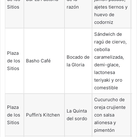
Sitios
razón
ajetes tiernos y
huevo de
codorniz
Sándwich de
ragú de ciervo,
cebolla
Plaza
Bocado de
caramelizada,
de los
Basho Café
6
la Gloria
demi-glace,
Sitios
lactonesa
teriyaki y oro
comestible
Cucurucho de
Plaza
oreja crujiente
La Quinta
de los
Puffin’s Kitchen
con salsa
5
del sordo
Sitios
alionesa y
pimentón