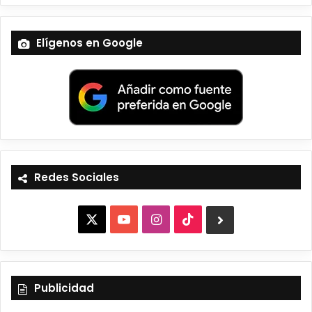
Elígenos en Google
Redes Sociales
X
Y
I
T
B
o
n
i
l
u
s
k
u
Publicidad
T
t
T
e