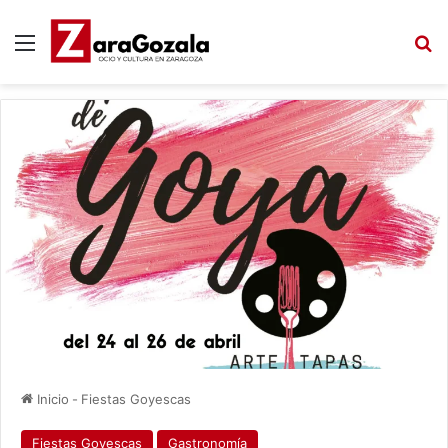
Menú
B
Inicio
-
Fiestas Goyescas
Fiestas Goyescas
Gastronomía