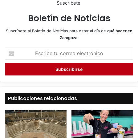
Suscríbete!
Boletín de Noticias
Suscríbete al Boletín de Noticias para estar al día de
qué hacer en
Zaragoza
.
E
s
c
r
i
b
e
t
Publicaciones relacionadas
u
c
o
r
r
e