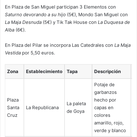
En Plaza de San Miguel participan 3 Elementos con
Saturno devorando a su hijo
(5€), Mondo San Miguel con
La Maja Desnuda
(5€) y Tik Tak House con
La Duquesa de
Alba
(6€).
En Plaza del Pilar se incorpora Las Catedrales con
La Maja
Vestida
por 5,50 euros.
Zona
Establecimiento
Tapa
Descripción
P
Potaje de
garbanzos
Plaza
hecho por
La paleta
Santa
La Republicana
capas en
5
de Goya
Cruz
colores
amarillo, rojo,
verde y blanco