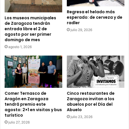
o
e
Regresa el helado más
l
esperado: de cerveza y de
Los museos municipales
e
radler
de Zaragoza tendrán
c
entrada libre el 2 de
julio 29, 2026
t
agosto por ser primer
r
domingo de mes
ó
agosto 1, 2026
n
i
c
o
Comer Ternasco de
Cinco restaurantes de
Aragón en Zaragoza
Zaragoza invitan a los
tendrá premio este
abuelos por el Día del
agosto: 2×1 en visitas y bus
Abuelo
turístico
julio 23, 2026
julio 27, 2026