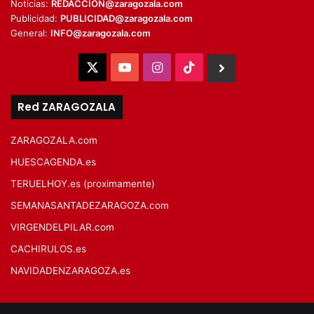
Noticias:
REDACCION@zaragozala.com
Publicidad:
PUBLICIDAD@zaragozala.com
General:
INFO@zaragozala.com
X
YouTube
Instagram
TikTok
BlueSky
Red ZARAGOZALA
ZARAGOZALA.com
HUESCAGENDA.es
TERUELHOY.es (proximamente)
SEMANASANTADEZARAGOZA.com
VIRGENDELPILAR.com
CACHIRULOS.es
NAVIDADENZARAGOZA.es