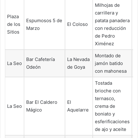
Milhojas de
carrillera y
Plaza
Espumosos 5 de
patata panadera
de los
El Coloso
6
Marzo
con reducción
Sitios
de Pedro
Ximénez
Montado de
Bar Cafetería
La Nevada
La Seo
jamón batido
4
Odeón
de Goya
con mahonesa
Tostada
brioche con
ternasco,
Bar El Caldero
El
La Seo
crema de
6
Mágico
Aquelarre
boniato y
esferificaciones
de ajo y aceite