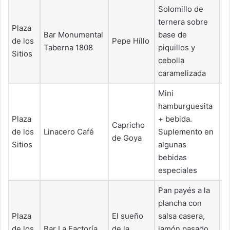
Solomillo de
ternera sobre
Plaza
Bar Monumental
base de
de los
Pepe Híllo
6
Taberna 1808
piquillos y
Sitios
cebolla
caramelizada
Mini
hamburguesita
Plaza
+ bebida.
Capricho
de los
Linacero Café
Suplemento en
5
de Goya
Sitios
algunas
bebidas
especiales
Pan payés a la
plancha con
Plaza
El sueño
salsa casera,
de los
Bar La Factoría
de la
jamón pasado,
6