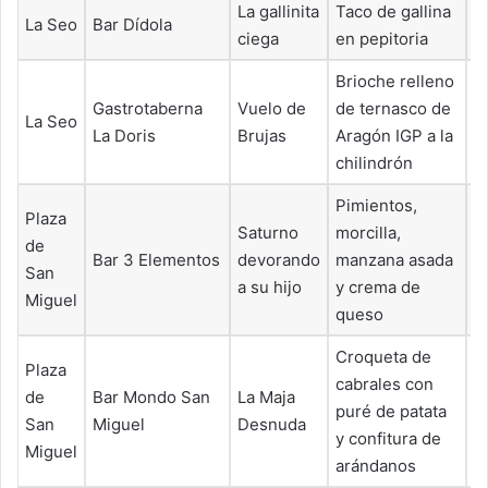
La gallinita
Taco de gallina
La Seo
Bar Dídola
4
ciega
en pepitoria
Brioche relleno
Gastrotaberna
Vuelo de
de ternasco de
La Seo
6
La Doris
Brujas
Aragón IGP a la
chilindrón
Pimientos,
Plaza
Saturno
morcilla,
de
Bar 3 Elementos
devorando
manzana asada
5
San
a su hijo
y crema de
Miguel
queso
Croqueta de
Plaza
cabrales con
de
Bar Mondo San
La Maja
puré de patata
5
San
Miguel
Desnuda
y confitura de
Miguel
arándanos