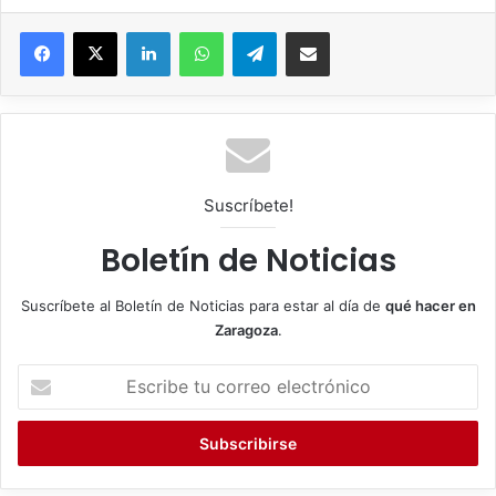
Facebook
X
LinkedIn
WhatsApp
Telegram
Compartir por correo electrónico
Suscríbete!
Boletín de Noticias
Suscríbete al Boletín de Noticias para estar al día de
qué hacer en
Zaragoza
.
E
s
c
r
i
b