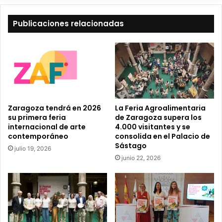
e
t
Publicaciones relacionadas
u
c
o
r
r
e
o
e
Zaragoza tendrá en 2026
La Feria Agroalimentaria
l
su primera feria
de Zaragoza supera los
e
internacional de arte
4.000 visitantes y se
c
contemporáneo
consolida en el Palacio de
t
Sástago
julio 19, 2026
r
junio 22, 2026
ó
n
i
c
o