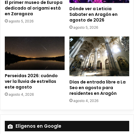
El primer museo de Europa
l
dedicado al origami está
Dónde ver a Leticia
e
en Zaragoza
Sabater en Aragón en
c
agosto de 2026
agosto 5, 2026
t
agosto 5, 2026
r
ó
n
i
c
o
Perseidas 2026: cuándo
ver la lluvia de estrellas
Días de entrada libre a La
este agosto
Seo en agosto para
residentes en Aragón
agosto 4, 2026
agosto 4, 2026
Elígenos en Google