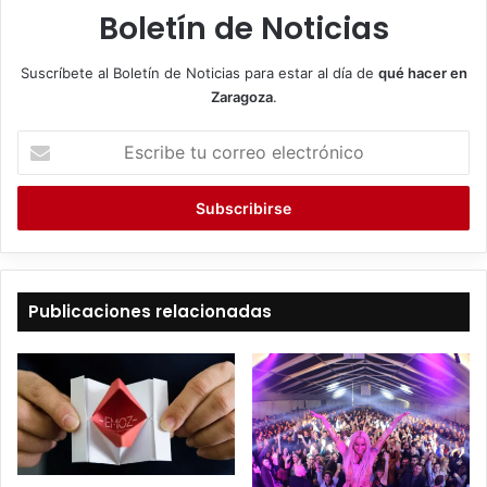
Boletín de Noticias
Suscríbete al Boletín de Noticias para estar al día de
qué hacer en
Zaragoza
.
E
s
c
r
i
b
e
t
Publicaciones relacionadas
u
c
o
r
r
e
o
e