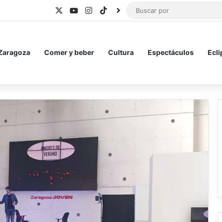
X
YouTube
Instagram
TikTok
BlueSky
 Zaragoza
Comer y beber
Cultura
Espectáculos
Ecli