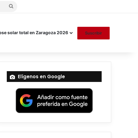
Buscar
por
pse solar total en Zaragoza 2026
Suscribir
Elígenos en Google