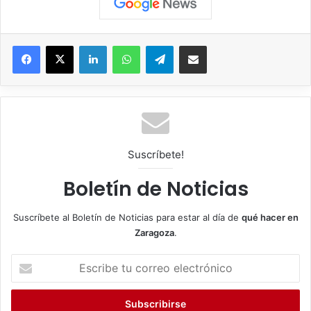
Facebook
X
LinkedIn
WhatsApp
Telegram
Compartir por correo electrónico
Suscríbete!
Boletín de Noticias
Suscríbete al Boletín de Noticias para estar al día de
qué hacer en
Zaragoza
.
E
s
c
r