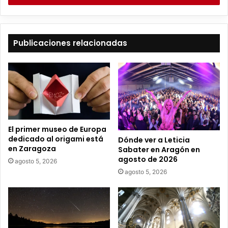
i
b
e
t
Publicaciones relacionadas
u
c
o
r
r
e
o
e
El primer museo de Europa
l
dedicado al origami está
Dónde ver a Leticia
e
en Zaragoza
Sabater en Aragón en
c
agosto de 2026
agosto 5, 2026
t
agosto 5, 2026
r
ó
n
i
c