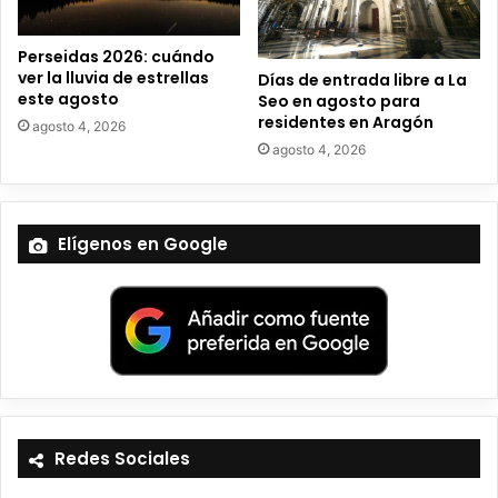
o
Perseidas 2026: cuándo
ver la lluvia de estrellas
Días de entrada libre a La
este agosto
Seo en agosto para
residentes en Aragón
agosto 4, 2026
agosto 4, 2026
Elígenos en Google
Redes Sociales