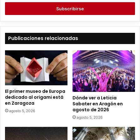
c
r
i
b
e
t
Publicaciones relacionadas
u
c
o
r
r
e
o
e
El primer museo de Europa
l
dedicado al origami está
Dónde ver a Leticia
e
en Zaragoza
Sabater en Aragón en
c
agosto de 2026
agosto 5, 2026
t
agosto 5, 2026
r
ó
n