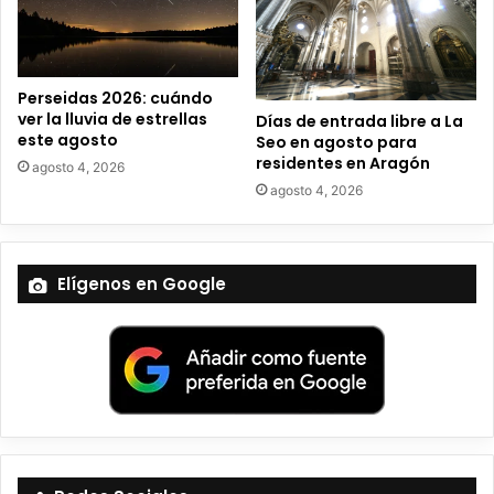
i
c
o
Perseidas 2026: cuándo
ver la lluvia de estrellas
Días de entrada libre a La
este agosto
Seo en agosto para
residentes en Aragón
agosto 4, 2026
agosto 4, 2026
Elígenos en Google