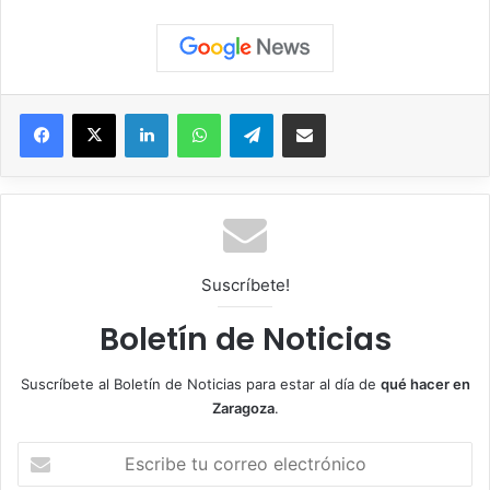
Facebook
X
LinkedIn
WhatsApp
Telegram
Compartir por correo electrónico
Suscríbete!
Boletín de Noticias
Suscríbete al Boletín de Noticias para estar al día de
qué hacer en
Zaragoza
.
E
s