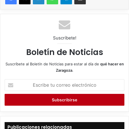
Suscríbete!
Boletín de Noticias
Suscríbete al Boletín de Noticias para estar al día de
qué hacer en
Zaragoza
.
E
s
c
r
i
b
e
t
Publicaciones relacionadas