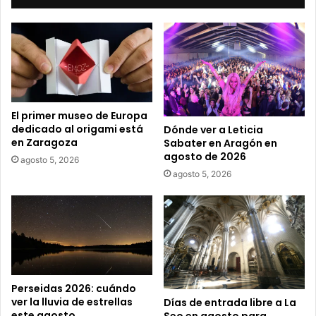
u
c
o
r
r
e
o
e
El primer museo de Europa
l
dedicado al origami está
Dónde ver a Leticia
e
en Zaragoza
Sabater en Aragón en
c
agosto de 2026
agosto 5, 2026
t
agosto 5, 2026
r
ó
n
i
c
o
Perseidas 2026: cuándo
ver la lluvia de estrellas
Días de entrada libre a La
este agosto