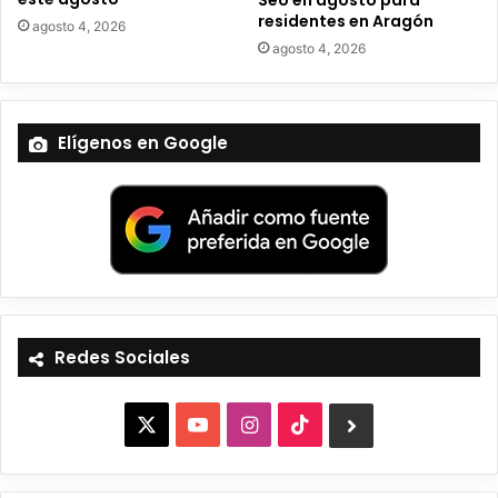
Seo en agosto para
residentes en Aragón
agosto 4, 2026
agosto 4, 2026
Elígenos en Google
Redes Sociales
X
Y
I
T
B
o
n
i
l