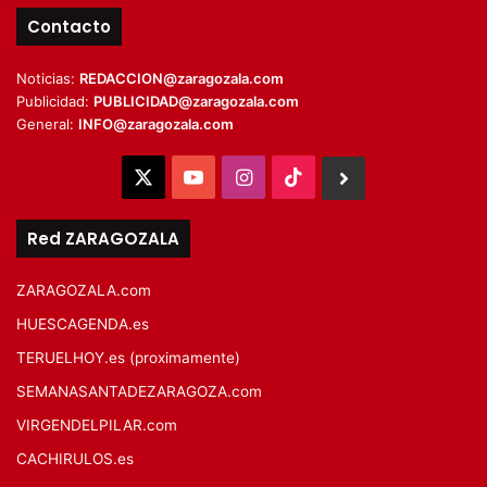
Contacto
Noticias:
REDACCION@zaragozala.com
Publicidad:
PUBLICIDAD@zaragozala.com
General:
INFO@zaragozala.com
X
YouTube
Instagram
TikTok
BlueSky
Red ZARAGOZALA
ZARAGOZALA.com
HUESCAGENDA.es
TERUELHOY.es (proximamente)
SEMANASANTADEZARAGOZA.com
VIRGENDELPILAR.com
CACHIRULOS.es