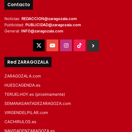
Contacto
Noticias:
REDACCION@zaragozala.com
Publicidad:
PUBLICIDAD@zaragozala.com
General:
INFO@zaragozala.com
X
YouTube
Instagram
TikTok
BlueSky
Red ZARAGOZALA
ZARAGOZALA.com
HUESCAGENDA.es
TERUELHOY.es (proximamente)
SEMANASANTADEZARAGOZA.com
VIRGENDELPILAR.com
CACHIRULOS.es
NAVIDADENZARAGOZA.es