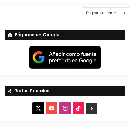
Página siguiente
Elígenos en Google
Redes Sociales
X
Y
I
T
B
o
n
i
l