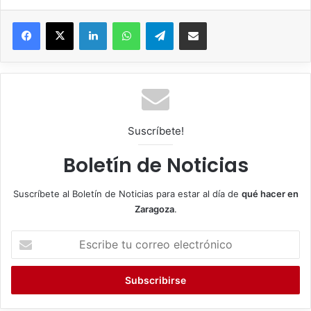
Facebook
X
LinkedIn
WhatsApp
Telegram
Compartir por correo electrónico
Suscríbete!
Boletín de Noticias
Suscríbete al Boletín de Noticias para estar al día de
qué hacer en
Zaragoza
.
E
s
c
r
i
b