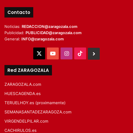
Contacto
Noticias:
REDACCION@zaragozala.com
Publicidad:
PUBLICIDAD@zaragozala.com
General:
INFO@zaragozala.com
X
YouTube
Instagram
TikTok
BlueSky
Red ZARAGOZALA
ZARAGOZALA.com
HUESCAGENDA.es
TERUELHOY.es (proximamente)
SEMANASANTADEZARAGOZA.com
VIRGENDELPILAR.com
CACHIRULOS.es