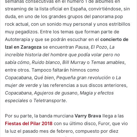
semanas consecutivas en el número 1 de álbumes en
streaming de la lista oficial en España, convirtiéndose, sin
duda, en uno de los grandes grupos del panorama pop
rock actual, con un sonido muy personal y unos estribillos
muy pegadizos. Entre los temas que forman parte de
Autoterapia y que se podrán escuchar en el
concierto de
Izal en Zaragoza
se encuentran
Pausa
,
El Pozo
,
La
increíble historia del hombre que podía volar pero no
sabía cómo
,
Ruido blanco
,
Bill Murray
o
Temas amables
,
entre otros. Tampoco faltarán himnos como
Copacabana
,
Qué bien
,
Pequeña gran revolución
o
La
mujer de verde
y las referencias a sus discos anteriores,
Copacabana
,
Agujeros de gusano
,
Magia y efectos
especiales
o
Teletransporte
.
Por su parte, la banda murciana
Varry Brava
llega a las
Fiestas del Pilar 2018
con su último disco, Furor, que vio
la luz el pasado mes de febrero, compuesto por diez