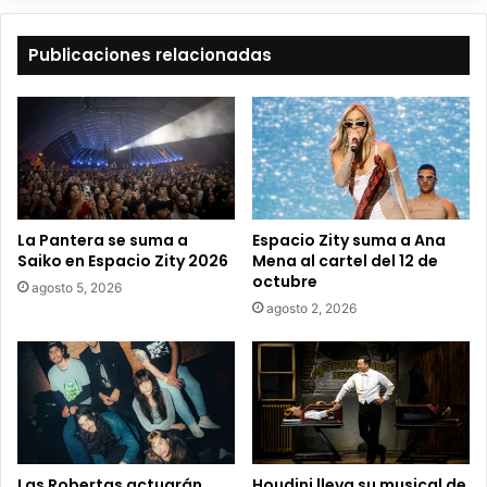
e
t
Publicaciones relacionadas
u
c
o
r
r
e
o
e
La Pantera se suma a
Espacio Zity suma a Ana
l
Saiko en Espacio Zity 2026
Mena al cartel del 12 de
e
octubre
agosto 5, 2026
c
agosto 2, 2026
t
r
ó
n
i
c
o
Las Robertas actuarán
Houdini lleva su musical de