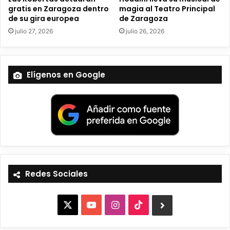
gratis en Zaragoza dentro
magia al Teatro Principal
de su gira europea
de Zaragoza
julio 27, 2026
julio 26, 2026
Elígenos en Google
Redes Sociales
X
Y
I
T
B
o
n
i
l