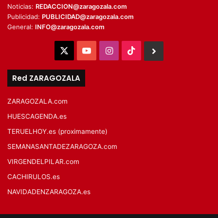
Noticias:
REDACCION@zaragozala.com
Publicidad:
PUBLICIDAD@zaragozala.com
General:
INFO@zaragozala.com
X
YouTube
Instagram
TikTok
BlueSky
Red ZARAGOZALA
ZARAGOZALA.com
HUESCAGENDA.es
TERUELHOY.es (proximamente)
SEMANASANTADEZARAGOZA.com
VIRGENDELPILAR.com
CACHIRULOS.es
NAVIDADENZARAGOZA.es