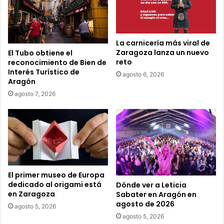
r
e
o
e
La carnicería más viral de
l
Zaragoza lanza un nuevo
El Tubo obtiene el
e
reto
reconocimiento de Bien de
c
Interés Turístico de
agosto 6, 2026
t
Aragón
r
agosto 7, 2026
ó
n
i
c
o
El primer museo de Europa
dedicado al origami está
Dónde ver a Leticia
en Zaragoza
Sabater en Aragón en
agosto de 2026
agosto 5, 2026
agosto 5, 2026