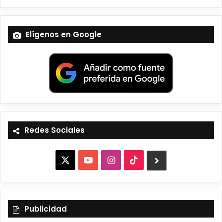
Elígenos en Google
Redes Sociales
X
Y
I
T
B
o
n
i
l
u
s
k
u
Publicidad
T
t
T
e