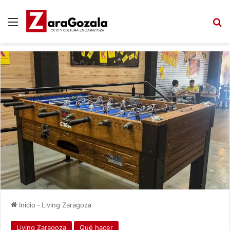
Menú
B
Inicio
-
Living Zaragoza
Living Zaragoza
Qué hacer