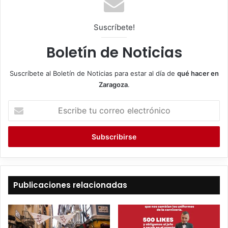
Suscríbete!
Boletín de Noticias
Suscríbete al Boletín de Noticias para estar al día de
qué hacer en
Zaragoza
.
E
s
c
r
i
b
e
t
Publicaciones relacionadas
u
c
o
r