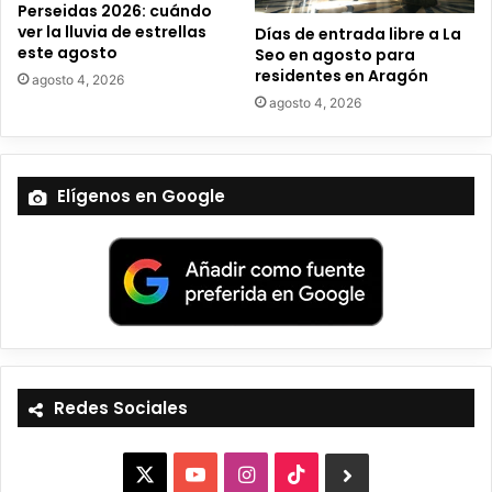
Perseidas 2026: cuándo
ver la lluvia de estrellas
Días de entrada libre a La
este agosto
Seo en agosto para
residentes en Aragón
agosto 4, 2026
agosto 4, 2026
Elígenos en Google
Redes Sociales
X
Y
I
T
B