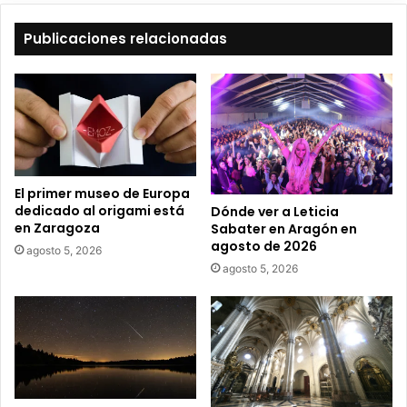
e
t
Publicaciones relacionadas
u
c
o
r
r
e
o
e
El primer museo de Europa
l
dedicado al origami está
Dónde ver a Leticia
e
en Zaragoza
Sabater en Aragón en
c
agosto de 2026
agosto 5, 2026
t
agosto 5, 2026
r
ó
n
i
c
o