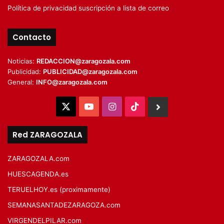
Política de privacidad suscripción a lista de correo
Contacto
Noticias:
REDACCION@zaragozala.com
Publicidad:
PUBLICIDAD@zaragozala.com
General:
INFO@zaragozala.com
X
YouTube
Instagram
TikTok
BlueSky
Red ZARAGOZALA
ZARAGOZALA.com
HUESCAGENDA.es
TERUELHOY.es (proximamente)
SEMANASANTADEZARAGOZA.com
VIRGENDELPILAR.com