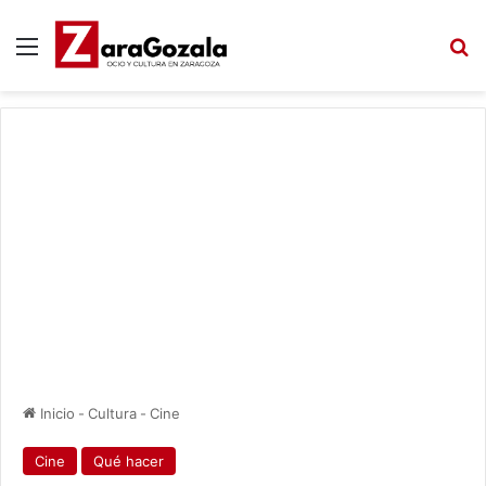
Menú
B
Inicio
-
Cultura
-
Cine
Cine
Qué hacer