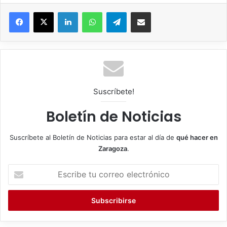
Facebook
X
LinkedIn
WhatsApp
Telegram
Compartir por correo electrónico
Suscríbete!
Boletín de Noticias
Suscríbete al Boletín de Noticias para estar al día de
qué hacer en
Zaragoza
.
E
s
c
r
i
b