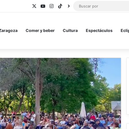
X
YouTube
Instagram
TikTok
BlueSky
 Zaragoza
Comer y beber
Cultura
Espectáculos
Ecli