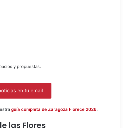
pacios y propuestas.
oticias en tu email
uestra
guía completa de Zaragoza Florece 2026
.
e las Flores