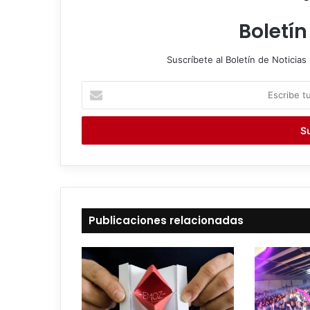
Boletín
Suscríbete al Boletín de Noticias 
E
s
c
r
i
b
e
t
u
c
Publicaciones relacionadas
o
r
r
e
o
e