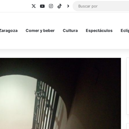
X
YouTube
Instagram
TikTok
BlueSky
 Zaragoza
Comer y beber
Cultura
Espectáculos
Ecli