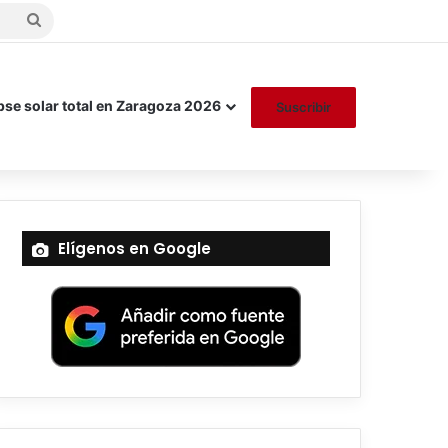
Buscar
por
pse solar total en Zaragoza 2026
Suscribir
Elígenos en Google