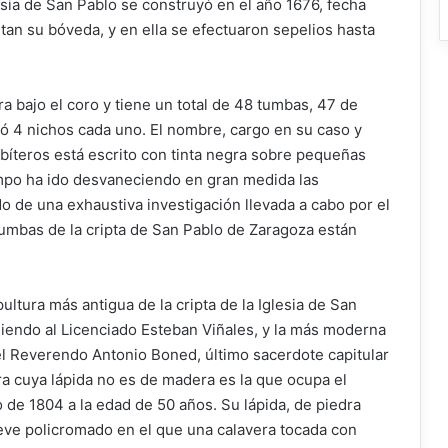
lesia de San Pablo se construyó en el año 1676, fecha
an su bóveda, y en ella se efectuaron sepelios hasta
ra bajo el coro y tiene un total de 48 tumbas, 47 de
 ó 4 nichos cada uno. El nombre, cargo en su caso y
sbíteros está escrito con tinta negra sobre pequeñas
empo ha ido desvaneciendo en gran medida las
o de una exhaustiva investigación llevada a cabo por el
tumbas de la cripta de San Pablo de Zaragoza están
ltura más antigua de la cripta de la Iglesia de San
iendo al Licenciado Esteban Viñales, y la más moderna
el Reverendo Antonio Boned, último sacerdote capitular
ura cuya lápida no es de madera es la que ocupa el
 de 1804 a la edad de 50 años. Su lápida, de piedra
eve policromado en el que una calavera tocada con