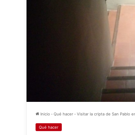
Inicio
-
Qué hacer
-
Visitar la cripta de San Pablo 
Qué hacer