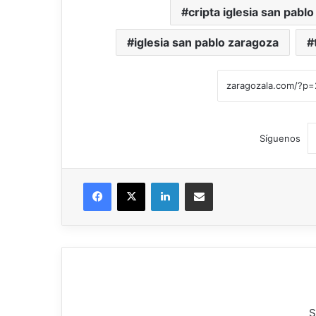
cripta iglesia san pablo
iglesia san pablo zaragoza
Síguenos
Facebook
X
LinkedIn
Compartir por correo electrónico
S