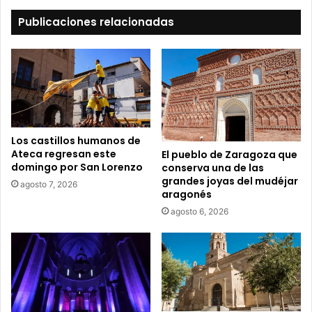
e
t
Publicaciones relacionadas
u
c
o
r
r
e
o
e
Los castillos humanos de
l
Ateca regresan este
El pueblo de Zaragoza que
e
domingo por San Lorenzo
conserva una de las
c
grandes joyas del mudéjar
agosto 7, 2026
t
aragonés
r
agosto 6, 2026
ó
n
i
c
o