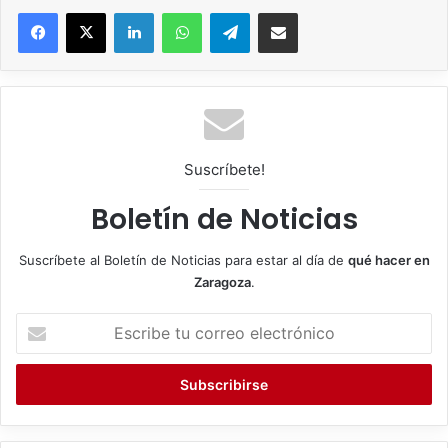
Facebook
X
LinkedIn
WhatsApp
Telegram
Compartir por correo electrónico
Suscríbete!
Boletín de Noticias
Suscríbete al Boletín de Noticias para estar al día de
qué hacer en
Zaragoza
.
E
s
c
r
i
b