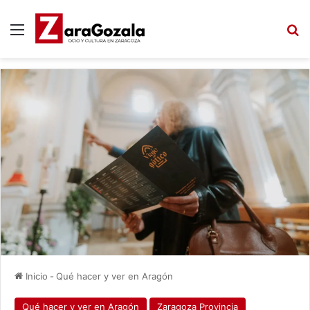
Menú
B
Inicio
-
Qué hacer y ver en Aragón
Qué hacer y ver en Aragón
Zaragoza Provincia