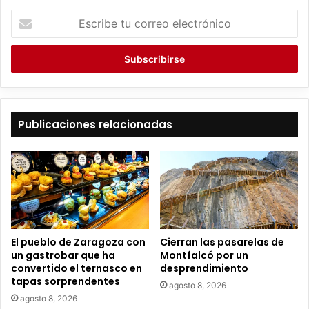
E
s
c
r
i
b
e
t
Publicaciones relacionadas
u
c
o
r
r
e
o
e
El pueblo de Zaragoza con
Cierran las pasarelas de
l
un gastrobar que ha
Montfalcó por un
e
convertido el ternasco en
desprendimiento
c
tapas sorprendentes
agosto 8, 2026
t
agosto 8, 2026
r