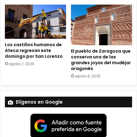
ó
n
i
c
o
Los castillos humanos de
Ateca regresan este
El pueblo de Zaragoza que
domingo por San Lorenzo
conserva una de las
grandes joyas del mudéjar
agosto 7, 2026
aragonés
agosto 6, 2026
Elígenos en Google