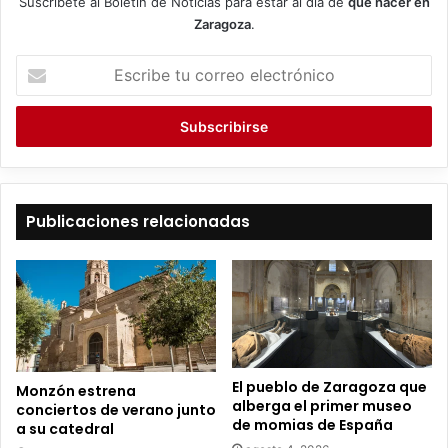
Suscríbete al Boletín de Noticias para estar al día de
qué hacer en
Zaragoza
.
E
s
c
r
i
b
e
t
Publicaciones relacionadas
u
c
o
r
r
e
o
e
El pueblo de Zaragoza que
Monzón estrena
l
alberga el primer museo
conciertos de verano junto
e
de momias de España
a su catedral
c