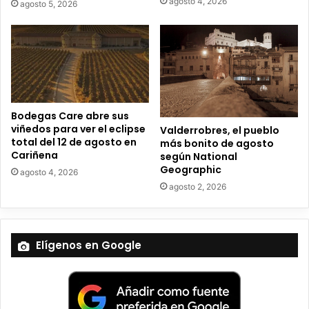
agosto 4, 2026
agosto 5, 2026
t
r
ó
n
i
c
o
Bodegas Care abre sus
viñedos para ver el eclipse
Valderrobres, el pueblo
total del 12 de agosto en
más bonito de agosto
Cariñena
según National
Geographic
agosto 4, 2026
agosto 2, 2026
Elígenos en Google