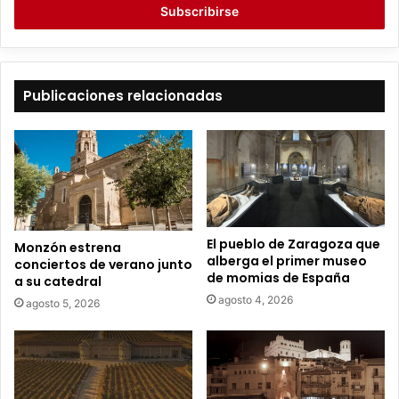
r
i
b
e
t
Publicaciones relacionadas
u
c
o
r
r
e
o
e
El pueblo de Zaragoza que
Monzón estrena
l
alberga el primer museo
conciertos de verano junto
e
de momias de España
a su catedral
c
agosto 4, 2026
agosto 5, 2026
t
r
ó
n
i