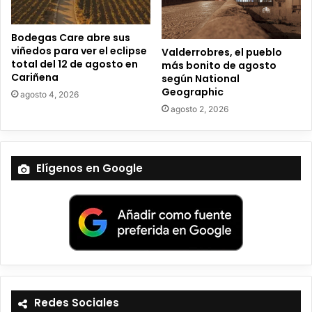
c
o
Bodegas Care abre sus
viñedos para ver el eclipse
Valderrobres, el pueblo
total del 12 de agosto en
más bonito de agosto
Cariñena
según National
Geographic
agosto 4, 2026
agosto 2, 2026
Elígenos en Google
Redes Sociales