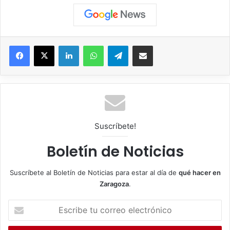
Facebook
X
LinkedIn
WhatsApp
Telegram
Compartir por correo electrónico
Suscríbete!
Boletín de Noticias
Suscríbete al Boletín de Noticias para estar al día de
qué hacer en
Zaragoza
.
E
s
c