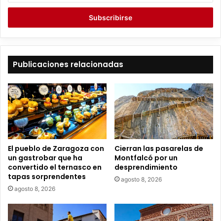
c
r
i
b
e
t
Publicaciones relacionadas
u
c
o
r
r
e
o
e
El pueblo de Zaragoza con
Cierran las pasarelas de
l
un gastrobar que ha
Montfalcó por un
e
convertido el ternasco en
desprendimiento
c
tapas sorprendentes
agosto 8, 2026
t
agosto 8, 2026
r
ó
n