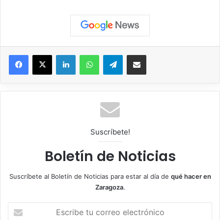
Facebook
X
LinkedIn
WhatsApp
Telegram
Compartir por correo electrónico
Suscríbete!
Boletín de Noticias
Suscríbete al Boletín de Noticias para estar al día de
qué hacer en
Zaragoza
.
E
s