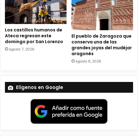
i
c
o
Los castillos humanos de
Ateca regresan este
El pueblo de Zaragoza que
domingo por San Lorenzo
conserva una de las
grandes joyas del mudéjar
agosto 7, 2026
aragonés
agosto 6, 2026
Elígenos en Google