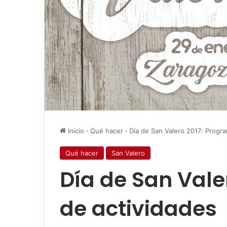
Inicio
-
Qué hacer
-
Día de San Valero 2017: Progr
Qué hacer
San Valero
Día de San Vale
de actividades