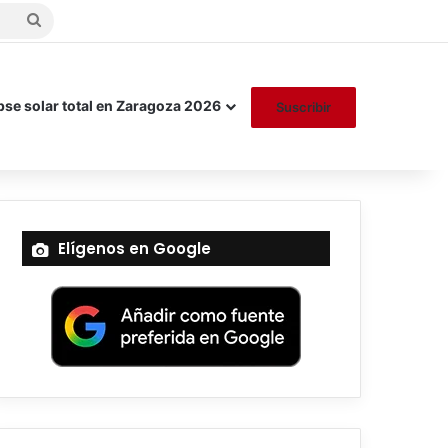
Buscar
por
pse solar total en Zaragoza 2026
Suscribir
Elígenos en Google