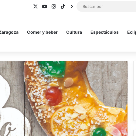
X
YouTube
Instagram
TikTok
BlueSky
 Zaragoza
Comer y beber
Cultura
Espectáculos
Ecli