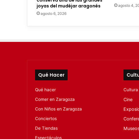
conserva una de las grandes
r
joyas del mudéjar aragonés
agosto 4, 2
ó
agosto 6, 2026
n
i
c
o
Qué Hacer
Cult
Qué hacer
Cultura
Comer en Zaragoza
Cine
Con Niños en Zaragoza
Exposi
Conciertos
Confer
De Tiendas
Museo
Espectáculos