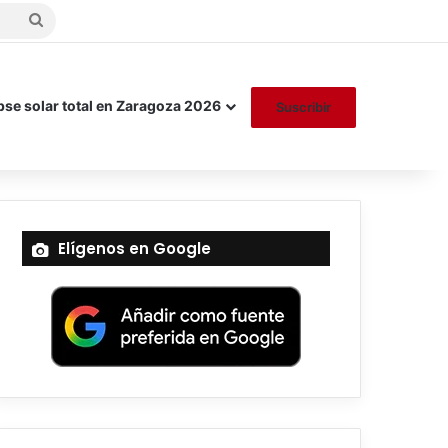
Buscar
por
pse solar total en Zaragoza 2026
Suscribir
Elígenos en Google