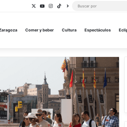
X
YouTube
Instagram
TikTok
BlueSky
 Zaragoza
Comer y beber
Cultura
Espectáculos
Ecli