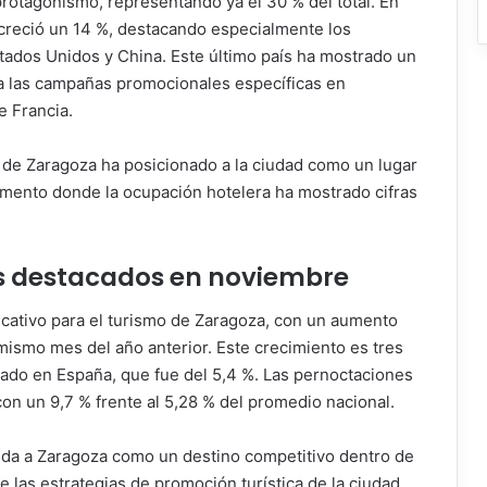
protagonismo, representando ya el 30 % del total. En
 creció un 14 %, destacando especialmente los
stados Unidos y China. Este último país ha mostrado un
 a las campañas promocionales específicas en
e Francia.
 de Zaragoza ha posicionado a la ciudad como un lugar
gmento donde la ocupación hotelera ha mostrado cifras
s destacados en noviembre
cativo para el turismo de Zaragoza, con un aumento
mismo mes del año anterior. Este crecimiento es tres
ado en España, que fue del 5,4 %. Las pernoctaciones
n un 9,7 % frente al 5,28 % del promedio nacional.
da a Zaragoza como un destino competitivo dentro de
 las estrategias de promoción turística de la ciudad.