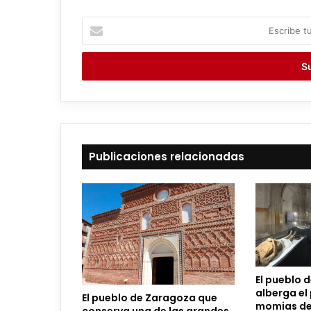
E
s
c
r
i
b
e
t
u
c
Publicaciones relacionadas
o
r
r
e
o
e
l
e
El pueblo 
c
alberga el
El pueblo de Zaragoza que
t
momias de