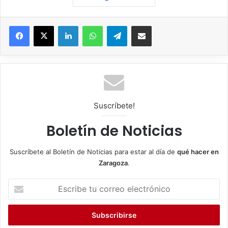
Facebook
X
LinkedIn
WhatsApp
Telegram
Compartir por correo electrónico
Suscríbete!
Boletín de Noticias
Suscríbete al Boletín de Noticias para estar al día de
qué hacer en
Zaragoza
.
E
s
c
r
i