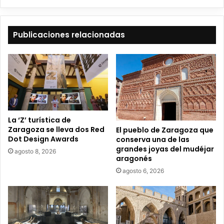
b
e
t
Publicaciones relacionadas
u
c
o
r
r
e
o
e
La ‘Z’ turística de
l
Zaragoza se lleva dos Red
El pueblo de Zaragoza que
e
Dot Design Awards
conserva una de las
c
grandes joyas del mudéjar
agosto 8, 2026
t
aragonés
r
agosto 6, 2026
ó
n
i
c
o