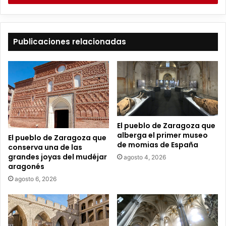
i
b
e
t
Publicaciones relacionadas
u
c
o
r
r
e
o
e
El pueblo de Zaragoza que
l
alberga el primer museo
El pueblo de Zaragoza que
e
de momias de España
conserva una de las
c
grandes joyas del mudéjar
agosto 4, 2026
t
aragonés
r
agosto 6, 2026
ó
n
i
c