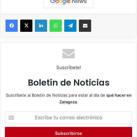
Facebook
X
LinkedIn
WhatsApp
Telegram
Compartir por correo electrónico
Suscríbete!
Boletín de Noticias
Suscríbete al Boletín de Noticias para estar al día de
qué hacer en
Zaragoza
.
E
s
c
r