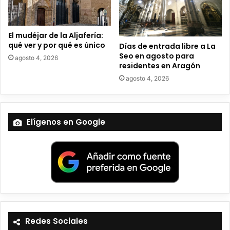
o
El mudéjar de la Aljafería:
qué ver y por qué es único
Días de entrada libre a La
Seo en agosto para
agosto 4, 2026
residentes en Aragón
agosto 4, 2026
Elígenos en Google
Redes Sociales