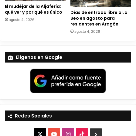
El mudéjar de la Aljafería:
qué ver y por qué es único
Días de entrada libre a La
Seo en agosto para
agosto 4, 2026
residentes en Aragón
agosto 4, 2026
Elígenos en Google
Redes Sociales
X
Y
I
T
B