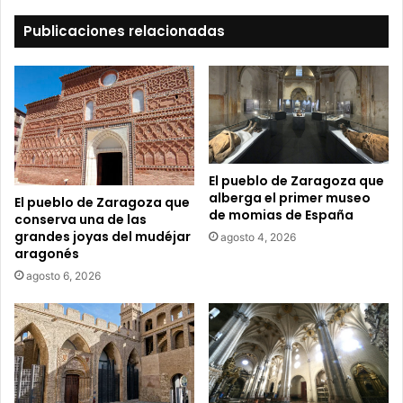
e
t
Publicaciones relacionadas
u
c
o
r
r
e
o
e
El pueblo de Zaragoza que
l
alberga el primer museo
El pueblo de Zaragoza que
e
de momias de España
conserva una de las
c
grandes joyas del mudéjar
agosto 4, 2026
t
aragonés
r
agosto 6, 2026
ó
n
i
c
o