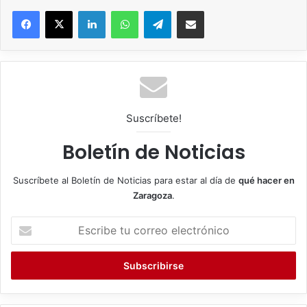
Facebook
X
LinkedIn
WhatsApp
Telegram
Compartir por correo electrónico
Suscríbete!
Boletín de Noticias
Suscríbete al Boletín de Noticias para estar al día de
qué hacer en
Zaragoza
.
E
s
c
r
i
b