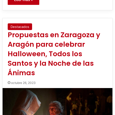
Destacados
Propuestas en Zaragoza y
Aragón para celebrar
Halloween, Todos los
Santos y la Noche de las
Ánimas
octubre 26, 2023