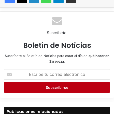
Suscríbete!
Boletín de Noticias
Suscríbete al Boletín de Noticias para estar al día de
qué hacer en
Zaragoza
.
E
s
c
r
i
b
e
t
Publicaciones relacionadas