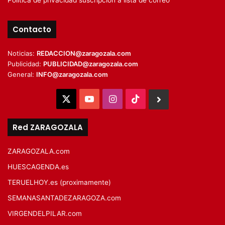
Contacto
Noticias:
REDACCION@zaragozala.com
Publicidad:
PUBLICIDAD@zaragozala.com
General:
INFO@zaragozala.com
X
YouTube
Instagram
TikTok
BlueSky
Red ZARAGOZALA
ZARAGOZALA.com
HUESCAGENDA.es
TERUELHOY.es (proximamente)
SEMANASANTADEZARAGOZA.com
VIRGENDELPILAR.com