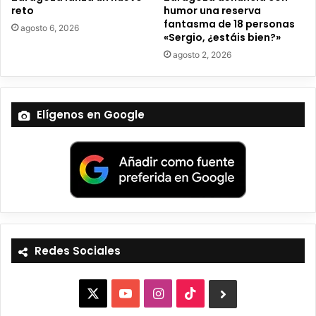
reto
humor una reserva
fantasma de 18 personas
agosto 6, 2026
«Sergio, ¿estáis bien?»
agosto 2, 2026
Elígenos en Google
Redes Sociales
X
Y
I
T
B