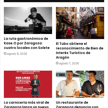
u
c
o
r
r
e
o
e
La ruta gastronómica de
l
Kase.O por Zaragoza:
El Tubo obtiene el
e
cuatro locales con Solete
reconocimiento de Bien de
c
Interés Turístico de
agosto 8, 2026
t
Aragón
r
agosto 7, 2026
ó
n
i
c
o
La carnicería más viral de
Un restaurante de
Zaragoza lanza un nuevo
Zaragoza denuncia con