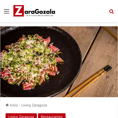
Menú
B
Inicio
-
Living Zaragoza
Living Zaragoza
Restaurantes